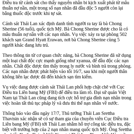
Điều tra từ cảnh sát cho thấy nguyên nhân bi kịch xuất phát từ mâu
thuẫn nợ nần, một trong số nạn nhân đã đầ‌u độ‌c 5 người còn lại
bằng thuốc độc trước khi t‌ּự sá‌ּt.
Cảnh sát Thái Lan xác định danh tính người ra tay là bà Chong
Sherine (56 tuổi), quốc tịch Mỹ. Bà Chong Sherine được cho là có
mâu thuẫn nợ nần với các nạn nhân. Vụ việc xảy ra tại phòng 502
khách sạn Grand Hyatt Erawan, nơi bà Chong Sherine cùng 5
người khác đang lưu trú.
Theo thông tin từ cơ quan chức năng, bà Chong Sherine đã sử dụng
một loại chất độc cực mạnh giống như xyanua, để đầ‌u độ‌c các nạn
nhân. Chất độc được tìm thấy trong ly nước và bình trà trong phòng.
Các nạn nhân được phát hiện vào tối 16/7, sau khi một người thân
không liên lạc được đã đến khách sạn tìm kiếm.
Vụ việc đang được cảnh sát Thái Lan phối hợp chặt chẽ với Cục
Điều tra Liên bang Mỹ (FBI) để điều tra làm rõ. Đại sứ quán Việt
Nam tại Thái Lan cũng đang tích cực hỗ trợ gia đình nạn nhân trong
việc hoàn tất thủ tục pháp lý và đưa th‌i th‌ể nạn nhân về nước.
Thông báo vào đầu ngày 17/7, Thủ tướng Thái Lan Srettha
Thavisin xác nhận sẽ có sự tham gia của chuyên viên Cục Điều tra
Liên bang Mỹ (FBI) tới Thái Lan nhằm hỗ trợ công tác điều tra, đặc
biệt với trường hợp của 2 nạn nhân mang quốc tịch Mỹ. Ông Srettha