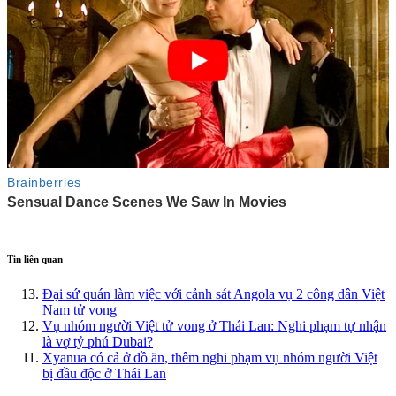
Tin liên quan
Đại sứ quán làm việc với cảnh sát Angola vụ 2 công dân Việt
Nam tử vong
Vụ nhóm người Việt tử vong ở Thái Lan: Nghi phạm tự nhận
là vợ tỷ phú Dubai?
Xyanua có cả ở đồ ăn, thêm nghi phạm vụ nhóm người Việt
bị đầu độc ở Thái Lan