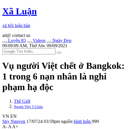
Xã Luận
xã hội luận bàn
ad@ contact us
Luyện IQ
Videos
Ngày Đẹp
09:09:09 AM, Thứ Abc 09/09/2021
Vụ người Việt chết ở Bangkok:
1 trong 6 nạn nhân là nghi
phạm hạ độc
Thế Giới
Người Việt 5 Châu
VN
EN
Sky Nguyen
17/07/24 03:59pm
nguồn
bình luận
999
A-
A
A+