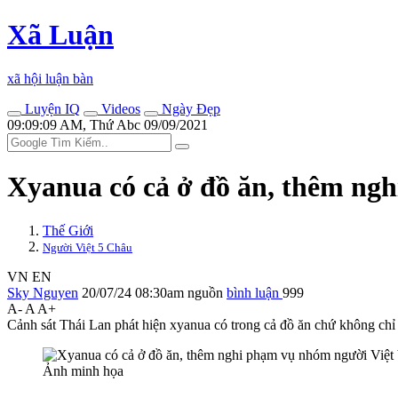
Xã Luận
xã hội luận bàn
Luyện IQ
Videos
Ngày Đẹp
09:09:09 AM, Thứ Abc 09/09/2021
Xyanua có cả ở đồ ăn, thêm ngh
Thế Giới
Người Việt 5 Châu
VN
EN
Sky Nguyen
20/07/24 08:30am
nguồn
bình luận
999
A-
A
A+
Cảnh sát Thái Lan phát hiện xyanua có trong cả đồ ăn chứ không chỉ 
Ảnh minh họa