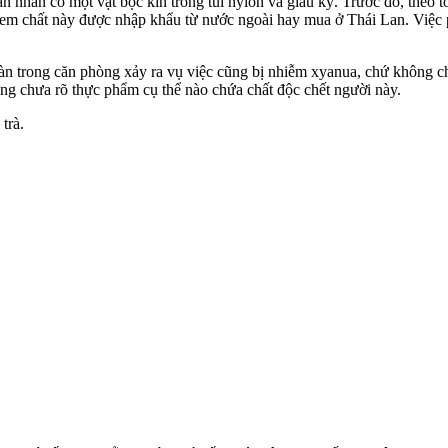
 nạn nhân có một vật bọc kín trong túi nylon và giấu kỹ. Trước đó, the
 xem chất này được nhập khẩu từ nước ngoài hay mua ở Thái Lan. Việc p
 bàn trong căn phòng xảy ra vụ việc cũng bị nhiễm xyanua, chứ không c
ưng chưa rõ thực phẩm cụ thể nào chứa chất độc chết người này.
 trà.