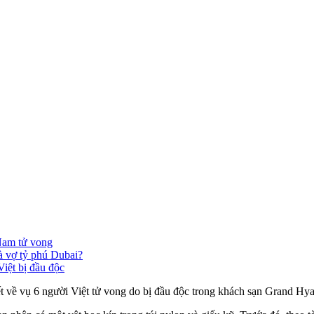
 Nam tử vong
à vợ tỷ phú Dubai?
iệt bị đầu độc
iết về vụ 6 người Việt t‌ử von‌g do bị đầ‌u độ‌c trong khách sạn Grand 