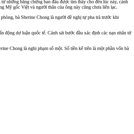
g từ những bằng chứng ban đầu được tìm thấy cho đến lúc này, cảnh
ông Mỹ gốc Việt và người thân của ông này cũng chưa liên lạc.
 phòng, bà Sherine Chong là người đề nghị tự pha trà trước khi
n động dư luận quốc tế. Cảnh sát bước đầu xác định các nạn nhân t‌ử
erine Chong là nghi phạm số một. Số tiền kể trên là một phần vốn bà