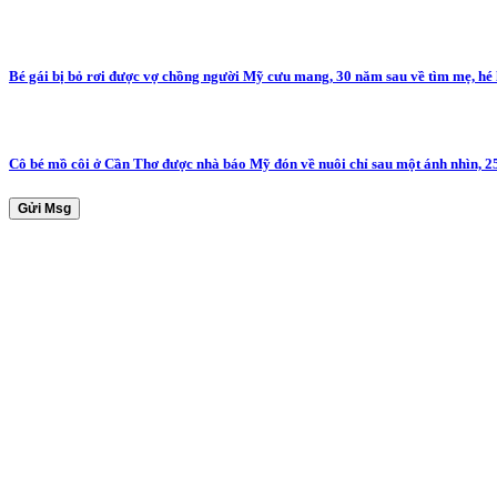
Bé gái bị bỏ rơi được vợ chồng người Mỹ cưu mang, 30 năm sau về tìm mẹ, hé
Cô bé mồ côi ở Cần Thơ được nhà báo Mỹ đón về nuôi chỉ sau một ánh nhìn, 2
Gửi Msg