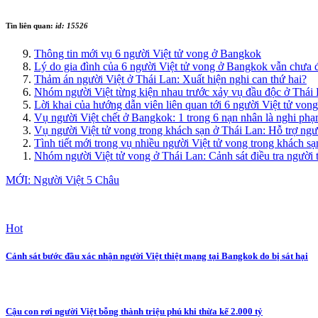
Tin liên quan:
id: 15526
Thông tin mới vụ 6 người Việt tử vong ở Bangkok
Lý do gia đình của 6 người Việt tử vong ở Bangkok vẫn chưa đ
Thảm án người Việt ở Thái Lan: Xuất hiện nghi can thứ hai?
Nhóm người Việt từng kiện nhau trước xảy vụ đầu độc ở Thái
Lời khai của hướng dẫn viên liên quan tới 6 người Việt tử vo
Vụ người Việt chết ở Bangkok: 1 trong 6 nạn nhân là nghi ph
Vụ người Việt tử vong trong khách sạn ở Thái Lan: Hỗ trợ ngư
Tình tiết mới trong vụ nhiều người Việt tử vong trong khách s
Nhóm người Việt tử vong ở Thái Lan: Cảnh sát điều tra người 
MỚI: Người Việt 5 Châu
Hot
Cảnh sát bước đầu xác nhận người Việt thiệt mạng tại Bangkok do bị sát hại
Cậu con rơi người Việt bỗng thành triệu phú khi thừa kế 2.000 tỷ