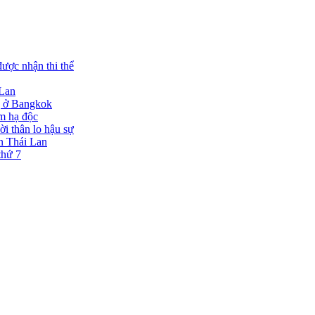
ược nhận thi thể
 Lan
ng ở Bangkok
ạm hạ độc
ời thân lo hậu sự
ạn Thái Lan
thứ 7