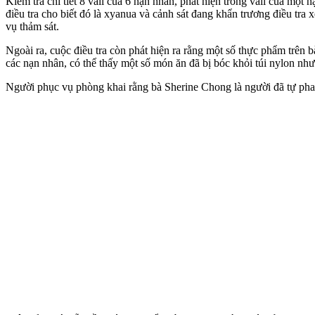
Kiểm tra chi tiết 8 vali của 6 nạn nhân, phát hiện trong vali của một
điều tra cho biết đó là xyanua và cảnh sát đang khẩn trương điều tra
vụ thảm sát.
Ngoài ra, cuộc điều tra còn phát hiện ra rằng một số thực phẩm trên
các nạn nhân, có thể thấy một số món ăn đã bị bóc khỏi túi nylon nh
Người phục vụ phòng khai rằng bà Sherine Chong là người đã tự pha