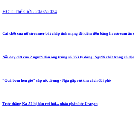
HOT: Thế Giới : 20/07/2024
Cái chết của nữ streamer bất chấp tính mạng để kiếm tiền bằng livestream ăn
Nỗi day dứt của 2 người đàn ông trúng số 353 tỷ đồng: Người chết trong cô độ
“Quả bom hẹn giờ” sắp nổ, Trung - Nga gấp rút tìm cách đối phó
Trực thăng Ka-52 bị bắn rơi bởi... pháo phản lực Uragan