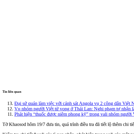
Tin liên quan
Đại sứ quán làm việc với cảnh sát Angola vụ 2 công dân Việt
Vụ nhóm người Việt tử vong ở Thái Lan: Nghi phạm tự nhận l
Phát hiện “thuốc được niêm phong kỹ” trong vali nhóm người V
Tờ Khaosod hôm 19/7 đưa tin, quá trình điều tra đã tiết lộ thêm chi t