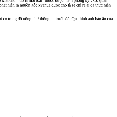
o tờ Matichon, đó là một loại "thuốc được niêm phong kỹ". Cơ quan
hát hiện ra nguồn gốc xyanua được cho là sẽ chỉ ra ai đã thực hiện
hỉ có trong đồ uống như thông tin trước đó. Qua hình ảnh bàn ăn của