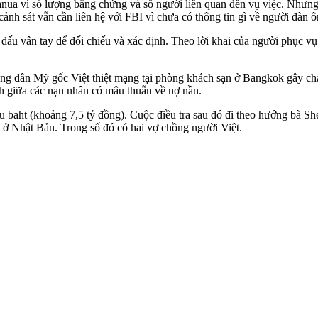
yanua vì số lượng bằng chứng và số người liên quan đến vụ việc. Nhưn
cảnh sát vẫn cần liên hệ với FBI vì chưa có thông tin gì về người đàn 
 dấu vân tay để đối chiếu và xác định. Theo lời khai của người phục vụ
ng dân Mỹ gốc Việt thiệt mạng tại phòng khách sạn ở Bangkok gây chấ
định giữa các nạn nhân có mâu thuẫn về nợ nần.
u baht (khoảng 7,5 tỷ đồng). Cuộc điều tra sau đó đi theo hướng bà Sh
 ở Nhật Bản. Trong số đó có hai vợ chồng người Việt.