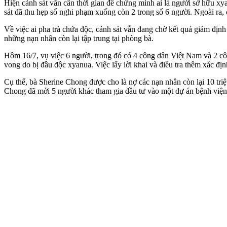
Hiện cảnh sát vẫn cần thời gian để chứng minh ai là người sở hữu x
sát đã thu hẹp số nghi phạm xuống còn 2 trong số 6 người. Ngoài ra, 
Về việc ai pha trà chứa độc, cảnh sát vẫn đang chờ kết quả giám định
những nạn nhân còn lại tập trung tại phòng bà.
Hôm 16/7, vụ việc 6 người, trong đó có 4 công dân Việt Nam và 2 cô
von‌g do bị đầ‌u độ‌c xyanua. Việc lấy lời khai và điều tra thêm xác 
Cụ thể, bà Sherine Chong được cho là nợ các nạn nhân còn lại 10 triệ
Chong đã mời 5 người khác tham gia đầu tư vào một dự án bệnh viện