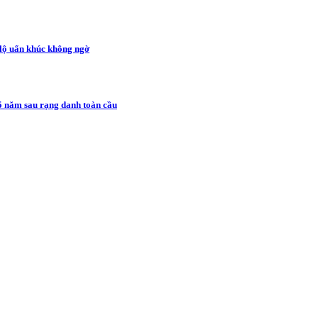
 lộ uẩn khúc không ngờ
5 năm sau rạng danh toàn cầu