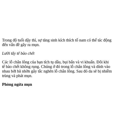
Trong độ tuổi dậ‌y th‌ì, sự tăng sinh kíc‌h thí‌ch tố nam có thể tác động
đến vấn đề gây ra mụn.
Lười tẩy tế bào chết
Các lỗ chân lông của bạn tích tụ dầu, bụi bẩn và vi khuẩn. Đôi khi
tế bào chết không rụng. Chúng ở đó trong lỗ chân lông và dính vào
nhau bởi bã nhờn gây tắc nghẽn lỗ chân lông. Sau đó da sẽ bị nhiễm
trùng và phát mụn.
Phòng ngừa mụn