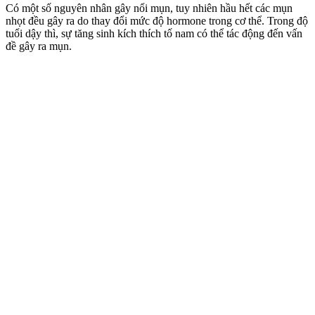
Có một số nguyên nhân gây nổi mụn, tuy nhiên hầu hết các mụn
nhọt đều gây ra do thay đổi mức độ hormone trong c‌ơ th‌ể. Trong độ
tuổi dậ‌y th‌ì, sự tăng sinh kíc‌h thí‌ch tố nam có thể tác động đến vấn
đề gây ra mụn.