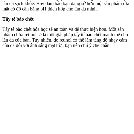
làn da sạch khỏe. Hãy đảm bảo bạn đang sở hữu một sản phẩm rửa
mặt có độ cân bằng pH thích hợp cho làn da mình.
Tẩy tế bào chết
Tẩy tế bào chết hóa học sẽ an toàn và dễ thực hiện hơn. Một sản
phẩm chứa retinol sẽ là một giải pháp tẩy tế bào chết mạnh mẽ cho
làn da của bạn. Tuy nhiên, do retinol có thể làm tăng độ nhạ‌y cả‌m
của da đối với ánh sáng mặt trời, bạn nên chú ý che chắn.