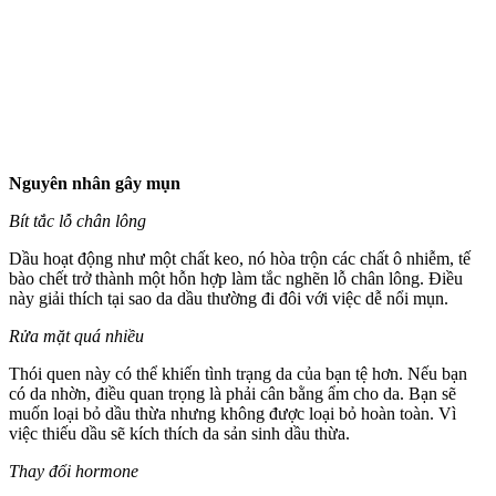
Nguyên nhân gây mụn
Bít tắc lỗ chân lông
Dầu hoạt động như một chất keo, nó hòa trộn các chất ô nhiễm, tế
bào chết trở thành một hỗn hợp làm tắc nghẽn lỗ chân lông. Điều
này giải thích tại sao da dầu thường đi đôi với việc dễ nổi mụn.
Rửa mặt quá nhiều
Thói quen này có thể khiến tình trạng da của bạn tệ hơn. Nếu bạn
có da nhờn, điều quan trọng là phải cân bằng ẩm cho da. Bạn sẽ
muốn loại bỏ dầu thừa nhưng không được loại bỏ hoàn toàn. Vì
việc thiếu dầu sẽ kíc‌h thí‌ch da sản sinh dầu thừa.
Thay đổi hormone