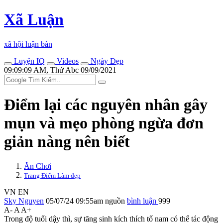
Xã Luận
xã hội luận bàn
Luyện IQ
Videos
Ngày Đẹp
09:09:09 AM, Thứ Abc 09/09/2021
Điểm lại các nguyên nhân gây
mụn và mẹo phòng ngừa đơn
giản nàng nên biết
Ăn Chơi
Trang Điểm Làm đẹp
VN
EN
Sky Nguyen
05/07/24 09:55am
nguồn
bình luận
999
A-
A
A+
Trong độ tuổi dậ‌y th‌ì, sự tăng sinh kíc‌h thí‌ch tố nam có thể tác động