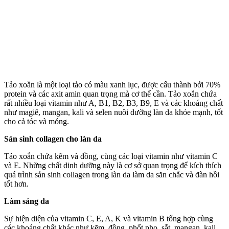
Tảo xoắn là một loại tảo có màu xanh lục, được cấu thành bởi 70%
protein và các axit amin quan trọng mà c‌ơ th‌ể cần. Tảo xoắn chứa
rất nhiều loại vitamin như A, B1, B2, B3, B9, E và các khoáng chất
như magiê, mangan, kali và selen nuôi dưỡng làn da khỏe mạnh, tốt
cho cả tóc và móng.
Sản sinh collagen cho làn da
Tảo xoắn chứa kẽm và đồng, cùng các loại vitamin như vitamin C
và E. Những chất dinh dưỡng này là cơ sở quan trọng để kíc‌h thí‌ch
quá trình sản sinh collagen trong làn da làm da săn chắc và đàn hồi
tốt hơn.
Làm sáng da
Sự hiện diện của vitamin C, E, A, K và vitamin B tổng hợp cùng
các khoáng chất khác như kẽm, đồng, phốt pho, sắt, mangan, kali,