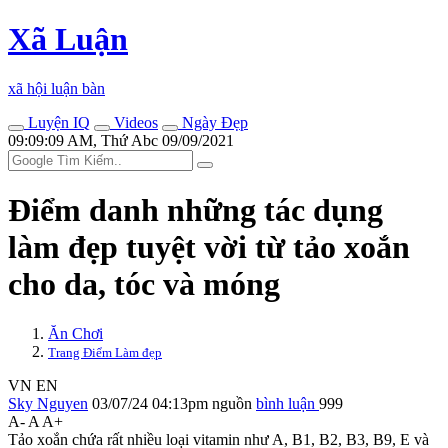
Xã Luận
xã hội luận bàn
Luyện IQ
Videos
Ngày Đẹp
09:09:09 AM, Thứ Abc 09/09/2021
Điểm danh những tác dụng
làm đẹp tuyệt vời từ tảo xoắn
cho da, tóc và móng
Ăn Chơi
Trang Điểm Làm đẹp
VN
EN
Sky Nguyen
03/07/24 04:13pm
nguồn
bình luận
999
A-
A
A+
Tảo xoắn chứa rất nhiều loại vitamin như A, B1, B2, B3, B9, E và