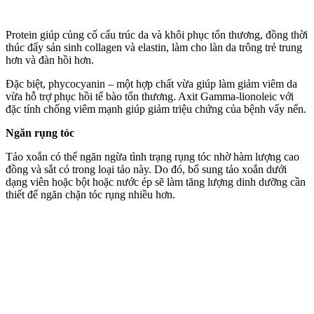
Protein giúp củng cố cấu trúc da và khôi phục tổn thương, đồng thời
thúc đẩy sản sinh collagen và elastin, làm cho làn da trông trẻ trung
hơn và đàn hồi hơn.
Đặc biệt, phycocyanin – một hợp chất vừa giúp làm giảm viêm da
vừa hỗ trợ phục hồi tế bào tổn thương. Axit Gamma-lionoleic với
đặc tính chống viêm mạnh giúp giảm triệu chứng của bệnh vẩy nến.
Ngăn rụng tóc
Tảo xoắn có thể ngăn ngừa tình trạng rụng tóc nhờ hàm lượng cao
đồng và sắt có trong loại tảo này. Do đó, bổ sung tảo xoắn dưới
dạng viên hoặc bột hoặc nước ép sẽ làm tăng lượng dinh dưỡng cần
thiết để ngăn chặn tóc rụng nhiều hơn.