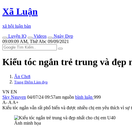
Xã Luận
xã hội luận bàn
Luyện IQ
Videos
Ngày Đẹp
09:09:09 AM, Thứ Abc 09/09/2021
Kiểu tóc ngắn trẻ trung và đẹp 
Ăn Chơi
Trang Điểm Làm đẹp
VN
EN
Sky Nguyen
04/07/24 09:57am
nguồn
bình luận
999
A-
A
A+
Kiểu tóc ngắn vẫn rất phổ biến và được nhiều chị em yêu thích vì sự 
Ảnh minh họa