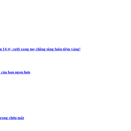
ơn 14 tỷ, cưới xong mẹ chồng tặng luôn tiệm vàng!
ho của bạn ngon hơn
trong chớp mắt