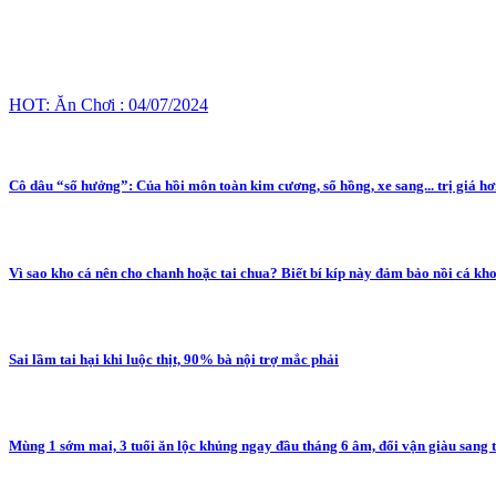
HOT: Ăn Chơi : 04/07/2024
Cô dâu “số hưởng”: Của hồi môn toàn kim cương, sổ hồng, xe sang... trị giá h
Vì sao kho cá nên cho chanh hoặc tai chua? Biết bí kíp này đảm bảo nồi cá k
Sai lầm tai hại khi luộc thịt, 90% bà nội trợ mắc phải
Mùng 1 sớm mai, 3 tuổi ăn lộc khủng ngay đầu tháng 6 âm, đổi vận giàu sang 