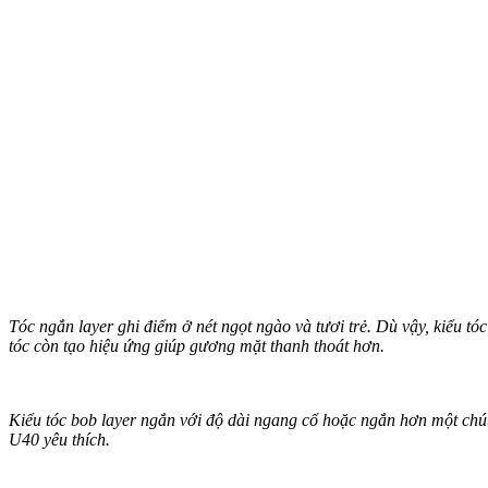
Tóc ngắn layer ghi điểm ở nét ngọt ngào và tươi trẻ. Dù vậy, kiểu tó
tóc còn tạo hiệu ứng giúp gương mặt thanh thoát hơn.
Kiểu tóc bob layer ngắn với độ dài ngang cổ hoặc ngắn hơn một chút.
U40 yêu thích.