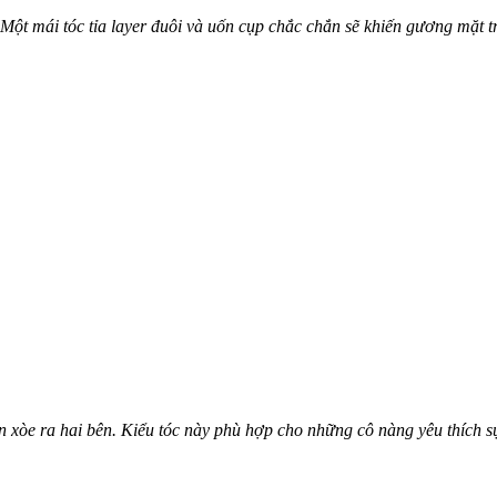
t mái tóc tỉa layer đuôi và uốn cụp chắc chắn sẽ khiến gương mặt tr
n xòe ra hai bên. Kiểu tóc này phù hợp cho những cô nàng yêu thích s