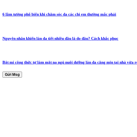
6 lầm tưởng phổ biến khi chăm sóc da các chị em thường mắc phải
Nguyên nhân khiến làn da tiết nhiều dầu là do đâu? Cách khắc phục
Bật mí công thức tự làm mặt nạ ngủ nuôi dưỡng làn da căng mịn tại nhà vừa r
Gửi Msg