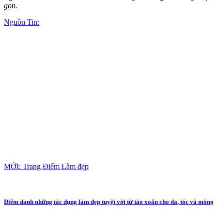
gọn.
Nguồn Tin:
MỚI: Trang Điểm Làm đẹp
Điểm danh những tác dụng làm đẹp tuyệt vời từ tảo xoắn cho da, tóc và móng