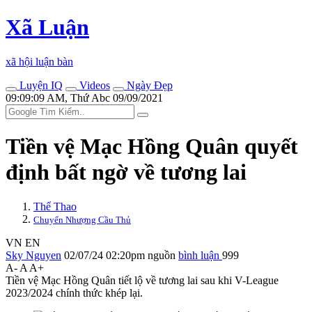
Xã Luận
xã hội luận bàn
Luyện IQ
Videos
Ngày Đẹp
09:09:09 AM, Thứ Abc 09/09/2021
Tiền vệ Mạc Hồng Quân quyết
định bất ngờ về tương lai
Thể Thao
Chuyển Nhượng Cầu Thủ
VN
EN
Sky Nguyen
02/07/24 02:20pm
nguồn
bình luận
999
A-
A
A+
Tiền vệ Mạc Hồng Quân tiết lộ về tương lai sau khi V-League
2023/2024 chính thức khép lại.