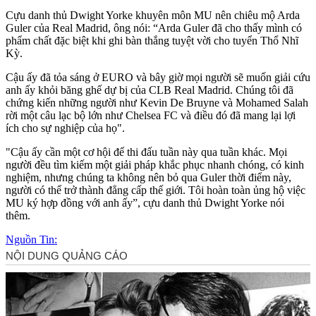
Cựu danh thủ Dwight Yorke khuyên môn MU nên chiêu mộ Arda
Guler của Real Madrid, ông nói: “Arda Guler đã cho thấy mình có
phẩm chất đặc biệt khi ghi bàn thắng tuyệt vời cho tuyển Thổ Nhĩ
Kỳ.
Cậu ấy đã tỏa sáng ở EURO và bây giờ mọi người sẽ muốn giải cứu
anh ấy khỏi băng ghế dự bị của CLB Real Madrid. Chúng tôi đã
chứng kiến những người như Kevin De Bruyne và Mohamed Salah
rời một câu lạc bộ lớn như Chelsea FC và điều đó đã mang lại lợi
ích cho sự nghiệp của họ".
"Cậu ấy cần một cơ hội để thi đấu tuần này qua tuần khác. Mọi
người đều tìm kiếm một giải pháp khắc phục nhanh chóng, có kinh
nghiệm, nhưng chúng ta không nên bỏ qua Guler thời điểm này,
người có thể trở thành đẳng cấp thế giới. Tôi hoàn toàn ủng hộ việc
MU ký hợp đồng với anh ấy”, cựu danh thủ Dwight Yorke nói
thêm.
Nguồn Tin: