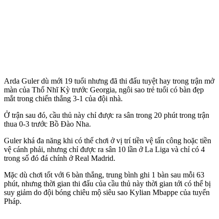
Arda Guler dù mới 19 tuổi nhưng đã thi đấu tuyệt hay trong trận mở
màn của Thổ Nhĩ Kỳ trước Georgia, ngôi sao trẻ tuổi có bàn đẹp
mắt trong chiến thắng 3-1 của đội nhà.
Ở trận sau đó, cầu thủ này chỉ được ra sân trong 20 phút trong trận
thua 0-3 trước Bồ Đào Nha.
Guler khá đa năng khi có thể chơi ở vị trí tiền vệ tấn công hoặc tiền
vệ cánh phải, nhưng chỉ được ra sân 10 lần ở La Liga và chỉ có 4
trong số đó đá chính ở Real Madrid.
Mặc dù chơi tốt với 6 bàn thắng, trung bình ghi 1 bàn sau mỗi 63
phút, nhưng thời gian thi đấu của cầu thủ này thời gian tới có thể bị
suy giảm do đội bóng chiêu mộ siêu sao Kylian Mbappe của tuyển
Pháp.