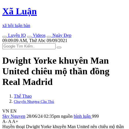
Xã Luận
xã hội luận bàn
Luyện IQ
Videos
Ngày Đẹp
09:09:09 AM, Thứ Abc 09/09/2021
Dwight Yorke khuyên Man
United chiêu mộ thần đồng
Real Madrid
Thể Thao
Chuyển Nhượng Cầu Thủ
VN
EN
Sky Nguyen
28/06/24 02:35pm
nguồn
bình luận
999
A-
A
A+
Huyền thoại Dwight Yorke khuyên Man United nên chiêu mộ thần