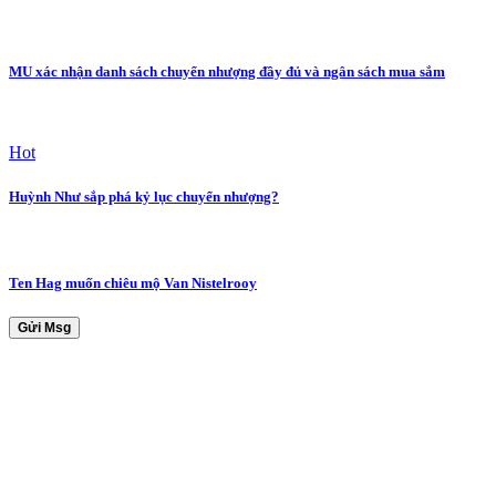
MU xác nhận danh sách chuyển nhượng đầy đủ và ngân sách mua sắm
Hot
Huỳnh Như sắp phá kỷ lục chuyển nhượng?
Ten Hag muốn chiêu mộ Van Nistelrooy
Gửi Msg