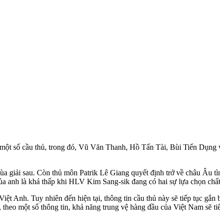
 một số cầu thủ, trong đó, Vũ Văn Thanh, Hồ Tấn Tài, Bùi Tiến Dụng 
iải sau. Còn thủ môn Patrik Lê Giang quyết định trở về châu Âu tìm 
ủa anh là khá thấp khi HLV Kim Sang-sik đang có hai sự lựa chọn chấ
Anh. Tuy nhiên đến hiện tại, thông tin cầu thủ này sẽ tiếp tục gắn bó
, theo một số thông tin, khả năng trung vệ hàng đầu của Việt Nam sẽ tiế