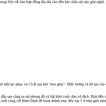
ng Hải với bản hợp đồng lâu dài cho đến khi chân sút này giải nghệ
tiếp tục phục vụ CLB sau khi "treo giày". Mức lương và lót tay của c
đấu sau càng sa sút phong độ và bật khỏi cuộc đua vô địch. Phải đến
cuối cùng với Bình Định để hoàn thành mục tiêu top 5 ở mùa giải năm