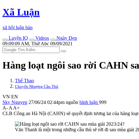
Xã Luận
xã hội luận bàn
Luyện IQ
Videos
Ngày Đẹp
09:09:09 AM, Thứ Abc 09/09/2021
Hàng loạt ngôi sao rời CAHN sa
Thể Thao
Chuyển Nhượng Cầu Thủ
VN
EN
Sky Nguyen
27/06/24 02:44pm
nguồn
bình luận
999
A-
A
A+
CLB Công an Hà Nội (CAHN) sẽ quyết định tương lai của hàng loạt cầ
Văn Thanh là một trong những cầu thủ sẽ rời đi sau mùa giải 