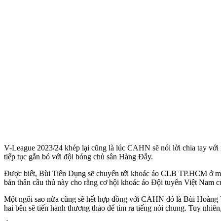
V-League 2023/24 khép lại cũng là lúc CAHN sẽ nói lời chia tay với
tiếp tục gắn bó với đội bóng chủ sân Hàng Đẫy.
Được biết, Bùi Tiến Dụng sẽ chuyển tới khoác áo CLB TP.HCM ở mùa g
bản thân cầu thủ này cho rằng cơ hội khoác áo Đội tuyển Việt Nam c
Một ngôi sao nữa cũng sẽ hết hợp đồng với CAHN đó là Bùi Hoàng Việt 
hai bên sẽ tiến hành thương thảo để tìm ra tiếng nói chung. Tuy nhiên