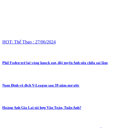
HOT: Thể Thao : 27/06/2024
Phil Foden trở lại vòng knock out, đội tuyển Anh sửa chữa sai lầm
Nam Định vô địch V-League sau 39 năm mơ ước
Hoàng Anh Gia Lai tái hợp Văn Toàn, Tuấn Anh?