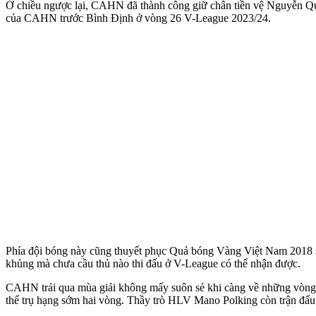
Ở chiều ngược lại, CAHN đã thành công giữ chân tiền vệ Nguyễn Qua
của CAHN trước Bình Định ở vòng 26 V-League 2023/24.
Phía đội bóng này cũng thuyết phục Quả bóng Vàng Việt Nam 2018 sẽ 
khủng mà chưa cầu thủ nào thi đấu ở V-League có thể nhận được.
CAHN trải qua mùa giải không mấy suôn sẻ khi càng về những vòng 
thể trụ hạng sớm hai vòng. Thầy trò HLV Mano Polking còn trận đấu 