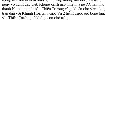
ngày vô cùng đặc biệt. Khung cảnh náo nhiệt mà người hâm mộ
thành Nam đem đến sân Thiên Trường càng khiến cho sức nóng
trận đấu với Khánh Hòa tăng cao. Và 2 tiếng trước giờ bóng lăn,
sân Thiên Trường đã không còn chỗ trống.