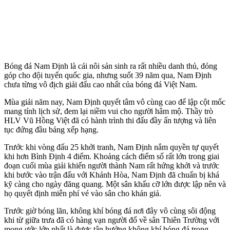
Bóng đá Nam Định là cái nôi sản sinh ra rất nhiều danh thủ, đóng
góp cho đội tuyển quốc gia, nhưng suốt 39 năm qua, Nam Định
chưa từng vô địch giải đấu cao nhất của bóng đá Việt Nam.
Mùa giải năm nay, Nam Định quyết tâm vô cùng cao để lập cột mốc
mang tính lịch sử, đem lại niềm vui cho người hâm mộ. Thầy trò
HLV Vũ Hồng Việt đã có hành trình thi đấu đầy ấn tượng và liên
tục đứng đầu bảng xếp hạng.
Trước khi vòng đấu 25 khởi tranh, Nam Định nắm quyền tự quyết
khi hơn Bình Định 4 điểm. Khoảng cách điểm số rất lớn trong giai
đoạn cuối mùa giải khiến người thành Nam rất hứng khởi và trước
khi bước vào trận đấu với Khánh Hòa, Nam Định đã chuẩn bị khá
kỹ càng cho ngày đăng quang. Một sân khấu cỡ lớn được lập nên và
họ quyết định miễn phí vé vào sân cho khán giả.
Trước giờ bóng lăn, không khí bóng đá nơi đây vô cùng sôi động
khi từ giữa trưa đã có hàng vạn người đổ về sân Thiên Trường với
mong ước lớn nhất là được tận hưởng không khí bóng đá trong