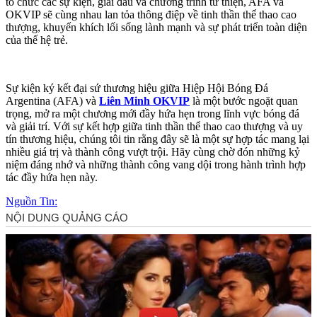
tổ chức các sự kiện, giải đấu và chương trình từ thiện, AFA và
OKVIP sẽ cùng nhau lan tỏa thông điệp về tinh thần thể thao cao
thượng, khuyến khích lối sống lành mạnh và sự phát triển toàn diện
của thế hệ trẻ.
Sự kiện ký kết đại sứ thương hiệu giữa Hiệp Hội Bóng Đá
Argentina (AFA) và
Liên Minh OKVIP
là một bước ngoặt quan
trọng, mở ra một chương mới đầy hứa hẹn trong lĩnh vực bóng đá
và giải trí. Với sự kết hợp giữa tinh thần thể thao cao thượng và uy
tín thương hiệu, chúng tôi tin rằng đây sẽ là một sự hợp tác mang lại
nhiều giá trị và thành công vượt trội. Hãy cùng chờ đón những kỷ
niệm đáng nhớ và những thành công vang dội trong hành trình hợp
tác đầy hứa hẹn này.
Nguồn Tin: