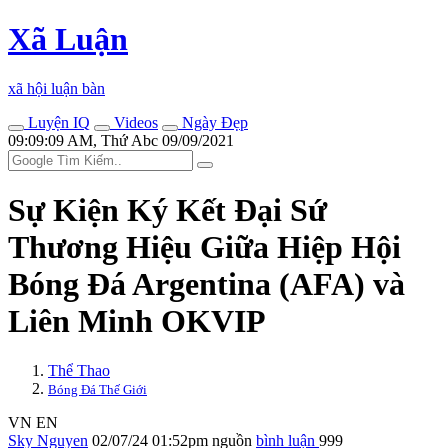
Xã Luận
xã hội luận bàn
Luyện IQ
Videos
Ngày Đẹp
09:09:09 AM, Thứ Abc 09/09/2021
Sự Kiện Ký Kết Đại Sứ
Thương Hiệu Giữa Hiệp Hội
Bóng Đá Argentina (AFA) và
Liên Minh OKVIP
Thể Thao
Bóng Đá Thế Giới
VN
EN
Sky Nguyen
02/07/24 01:52pm
nguồn
bình luận
999