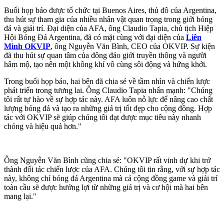
Buổi họp báo được tổ chức tại Buenos Aires, thủ đô của Argentina,
thu hút sự tham gia của nhiều nhân vật quan trọng trong giới bóng
đá và giải trí. Đại diện của AFA, ông Claudio Tapia, chủ tịch Hiệp
Hội Bóng Đá Argentina, đã có mặt cùng với đại diện của
Liên
Minh OKVIP
, ông Nguyễn Văn Bình, CEO của OKVIP. Sự kiện
đã thu hút sự quan tâm của đông đảo giới truyền thông và người
hâm mộ, tạo nên một không khí vô cùng sôi động và hứng khởi.
Trong buổi họp báo, hai bên đã chia sẻ về tầm nhìn và chiến lược
phát triển trong tương lai. Ông Claudio Tapia nhấn mạnh: "Chúng
tôi rất tự hào về sự hợp tác này. AFA luôn nỗ lực để nâng cao chất
lượng bóng đá và tạo ra những giá trị tốt đẹp cho cộng đồng. Hợp
tác với OKVIP sẽ giúp chúng tôi đạt được mục tiêu này nhanh
chóng và hiệu quả hơn."
Ông Nguyễn Văn Bình cũng chia sẻ: "OKVIP rất vinh dự khi trở
thành đối tác chiến lược của AFA. Chúng tôi tin rằng, với sự hợp tác
này, không chỉ bóng đá Argentina mà cả cộng đồng game và giải trí
toàn cầu sẽ được hưởng lợi từ những giá trị và cơ hội mà hai bên
mang lại."