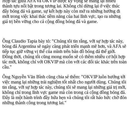
Hợp tác giữa AFA và OKVIP được kỳ vọng sẽ mang lại nhiều
thành tựu nổi bật trong tương lai. Không chỉ dừng lại ở việc thúc
đẩy bóng đá và game, sự kết hợp này còn mở ra những hướng đi
mới trong việc khai thác tiềm năng của hai lĩnh vực, tạo ra những
giá trị bền vững cho cả cộng đồng bóng đá và game.
Ông Claudio Tapia bày tỏ: "Chúng tôi tin rằng, với sự hợp tác này,
bóng đá Argentina sẽ ngày càng phát triển mạnh mẽ hơn, và AFA sẽ
tiếp tục giữ vững vị thế của mình trên bản đồ bóng đá thế giới.
Đồng thời, chúng tôi cũng mong muốn sẽ có thêm nhiều cơ hội hợp
tác mới, không chỉ với OKVIP mà còn với các đối tác khác trên toàn
cầu."
Ông Nguyễn Văn Bình cũng chia sẻ thêm: "OKVIP luôn hướng tới
việc mang lại những trải nghiệm tốt nhất cho người dùng. Chúng tôi
tin rằng, với sự hợp tác này, chúng tôi sẽ mang lại những giá trị mới,
không chỉ trong lĩnh vực game mà còn trong cả cộng đồng bóng đá.
Đây là một hành trình đầy hứa hẹn và chúng tôi rất háo hức chờ đón
những thành công trong tương lai."