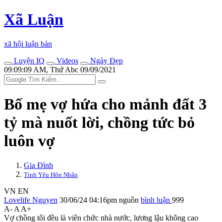
Xã Luận
xã hội luận bàn
Luyện IQ
Videos
Ngày Đẹp
09:09:09 AM, Thứ Abc 09/09/2021
Bố mẹ vợ hứa cho mảnh đất 3
tỷ mà nuốt lời, chồng tức bỏ
luôn vợ
Gia Đình
Tình Yêu Hôn Nhân
VN
EN
Lovelife Nguyen
30/06/24 04:16pm
nguồn
bình luận
999
A-
A
A+
Vợ chồng tôi đều là viên chức nhà nước, lương lậu không cao