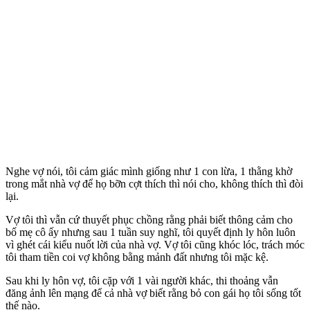
Nghe vợ nói, tôi cảm giác mình giống như 1 con lừa, 1 thằng khờ
trong mắt nhà vợ để họ bỡn cợt thích thì nói cho, không thích thì đòi
lại.
Vợ tôi thì vẫn cứ thuyết phục chồng rằng phải biết thông cảm cho
bố mẹ cô ấy nhưng sau 1 tuần suy nghĩ, tôi quyết định ly hôn luôn
vì ghét cái kiểu nuốt lời của nhà vợ. Vợ tôi cũng khóc lóc, trách móc
tôi tham tiền coi vợ không bằng mảnh đất nhưng tôi mặc kệ.
Sau khi ly hôn vợ, tôi cặp với 1 vài người khác, thi thoảng vẫn
đăng ảnh lên mạng để cả nhà vợ biết rằng bỏ con gái họ tôi sống tốt
thế nào.