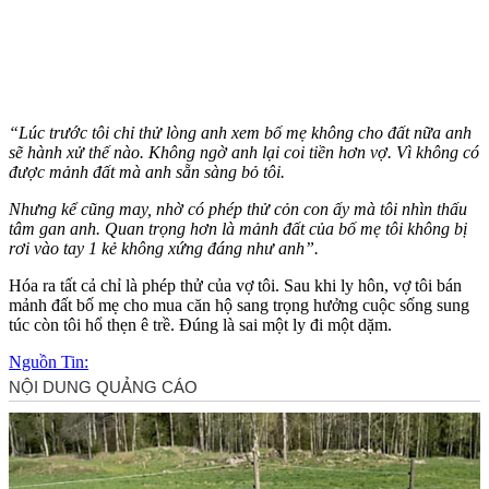
“Lúc trước tôi chỉ thử lòng anh xem bố mẹ không cho đất nữa anh
sẽ hành xử thế nào. Không ngờ anh lại coi tiền hơn vợ. Vì không có
được mảnh đất mà anh sẵn sàng bỏ tôi.
Nhưng kể cũng may, nhờ có phép thử cỏn con ấy mà tôi nhìn thấu
tâm gan anh. Quan trọng hơn là mảnh đất của bố mẹ tôi không bị
rơi vào tay 1 kẻ không xứng đáng như anh”.
Hóa ra tất cả chỉ là phép thử của vợ tôi. Sau khi ly hôn, vợ tôi bán
mảnh đất bố mẹ cho mua căn hộ sang trọng hưởng cuộc sống sung
túc còn tôi hổ thẹn ê trề. Đúng là sai một ly đi một dặm.
Nguồn Tin: