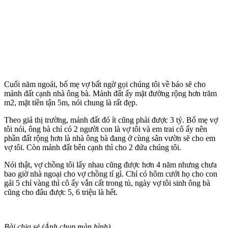
Cuối năm ngoái, bố mẹ vợ bất ngờ gọi chúng tôi về báo sẽ cho
mảnh đất cạnh nhà ông bà. Mảnh đất ấy mặt đường rộng hơn trăm
m2, mặt tiền tận 5m, nói chung là rất đẹp.
Theo giá thị trường, mảnh đất đó ít cũng phải được 3 tỷ. Bố mẹ vợ
tôi nói, ông bà chỉ có 2 người con là vợ tôi và em trai cô ấy nên
phần đất rộng hơn là nhà ông bà đang ở cùng sân vườn sẽ cho em
vợ tôi. Còn mảnh đất bên cạnh thì cho 2 đứa chúng tôi.
Nói thật, vợ chồng tôi lấy nhau cũng được hơn 4 năm nhưng chưa
bao giờ nhà ngoại cho vợ chồng tí gì. Chỉ có hôm cưới họ cho con
gái 5 chỉ vàng thì cô ấy vẫn cất trong tủ, ngày vợ tôi sinh ông bà
cũng cho đâu được 5, 6 triệu là hết.
Bài chia sẻ (Ảnh chụp màn hình)