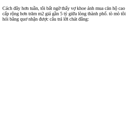
Cách đây hơn tuần, tôi bất ngờ thấy vợ khoe ảnh mua căn hộ cao
cấp rộng hơn trăm m2 giá gần 5 tỷ giữa lòng thành phố. tò mò tôi
hỏi bâng quơ nhận được câu trả lời chát đắng: