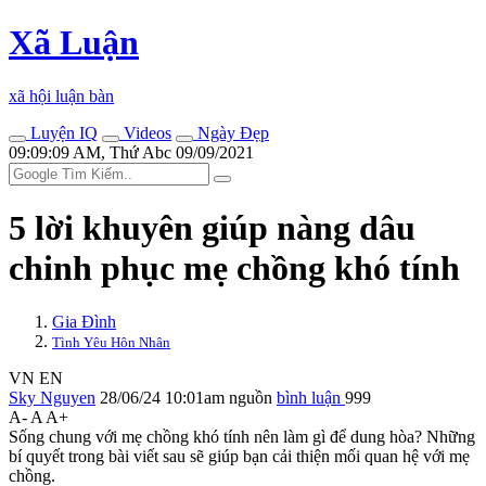
Xã Luận
xã hội luận bàn
Luyện IQ
Videos
Ngày Đẹp
09:09:09 AM, Thứ Abc 09/09/2021
5 lời khuyên giúp nàng dâu
chinh phục mẹ chồng khó tính
Gia Đình
Tình Yêu Hôn Nhân
VN
EN
Sky Nguyen
28/06/24 10:01am
nguồn
bình luận
999
A-
A
A+
Sống chung với mẹ chồng khó tính nên làm gì để dung hòa? Những
bí quyết trong bài viết sau sẽ giúp bạn cải thiện mối quan hệ với mẹ
chồng.