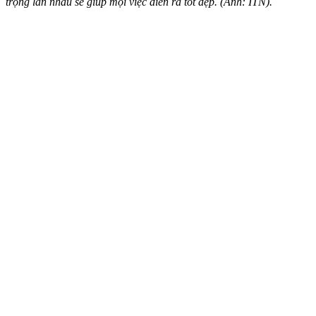
trọng lẫn nhau sẽ giúp mọi việc diễn ra tốt đẹp. (Ảnh: ITN).