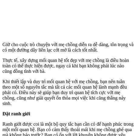
Giữ cho cuộc trò chuyện với mẹ chồng diễn ra dễ dàng, tôn trọng và
có một đường dây liên lạc cởi mở là cách tốt nhất.
Thực tế, xây dựng mối quan hệ tốt đẹp với mẹ chồng là điều hoàn
toàn có thể thực hiện được, ngay cả khi bạn không phải lúc nào
cũng đồng tình với bà.
Khi thiết lập và duy trì mối quan hệ với mẹ chồng, bạn nên tuân
theo một số nguyên tắc mà tất cả các mối quan hệ lành mạnh đều
phải có. Điều này sẽ giúp bạn duy trì quan hệ tích cực với mẹ
chồng, cũng như giải quyết ổn thỏa mọi việc khi căng thẳng nảy
sinh.
Đặt ranh giới
Ranh giới được coi là một bộ quy tắc bạn cần có để hạnh phúc trong
một mối quan hệ. Bạn có cảm thấy thoải mái khi mẹ chồng ghé qua
mà không báo trước? Bạn có ổn với lời khuyên không được yêu