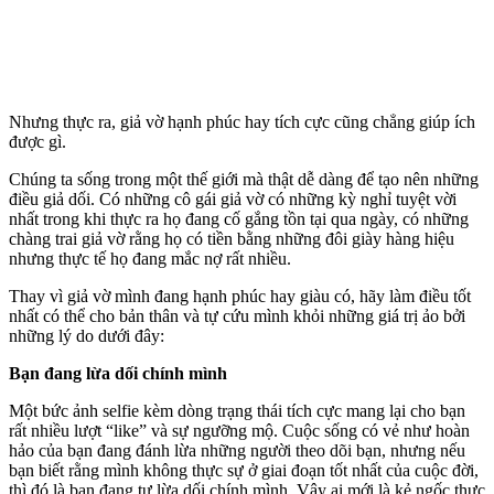
Nhưng thực ra, giả vờ hạnh phúc hay tích cực cũng chẳng giúp ích
được gì.
Chúng ta sống trong một thế giới mà thật dễ dàng để tạo nên những
điều giả dối. Có những cô gái giả vờ có những kỳ nghỉ tuyệt vời
nhất trong khi thực ra họ đang cố gắng tồn tại qua ngày, có những
chàng trai giả vờ rằng họ có tiền bằng những đôi giày hàng hiệu
nhưng thực tế họ đang mắc nợ rất nhiều.
Thay vì giả vờ mình đang hạnh phúc hay giàu có, hãy làm điều tốt
nhất có thể cho bản thân và tự cứu mình khỏi những giá trị ảo bởi
những lý do dưới đây:
Bạn đang lừa dối chính mình
Một bức ảnh selfie kèm dòng trạng thái tích cực mang lại cho bạn
rất nhiều lượt “like” và sự ngưỡng mộ. Cuộc sống có vẻ như hoàn
hảo của bạn đang đánh lừa những người theo dõi bạn, nhưng nếu
bạn biết rằng mình không thực sự ở giai đoạn tốt nhất của cuộc đời,
thì đó là bạn đang tự lừa dối chính mình. Vậy ai mới là kẻ ngốc thực