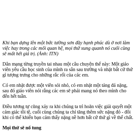
Khi bạn dựng lên một bức tường sơn đầy hạnh phúc dù ở nơi làm
việc hay trong các mối quan hệ, mọi thứ xung quanh nó cuối cùng
sẽ mất hết giá trị. (Ảnh: ITN)
Dân mạng từng truyền tai nhau một câu chuyện thế này: Một giáo
viên yêu cầu học sinh của mình ra sân sau trường và nhặt bất cứ thứ
gì tượng trưng cho những rắc rối của các em.
Có em nhặt được một viên sỏi nhỏ, có em nhặt một tảng đá nặng,
sau đó giáo viên nói rằng các em sẽ phải mang nó theo mình cho
đến hết tuần.
Điều tương tự cũng xảy ra khi chúng ta trì hoãn việc giải quyết một
cảm giác tồi tệ, cuối cùng chúng ta chỉ tăng thêm sức nặng đó - đôi
khi có thể khiến bạn cảm thấy nặng nề hơn bất cứ thứ gì về thể chất.
Mọi thứ sẽ nổ tung