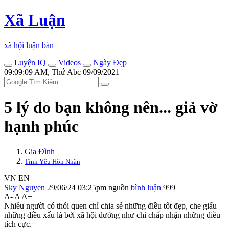
Xã Luận
xã hội luận bàn
Luyện IQ
Videos
Ngày Đẹp
09:09:09 AM, Thứ Abc 09/09/2021
5 lý do bạn không nên... giả vờ
hạnh phúc
Gia Đình
Tình Yêu Hôn Nhân
VN
EN
Sky Nguyen
29/06/24 03:25pm
nguồn
bình luận
999
A-
A
A+
Nhiều người có thói quen chỉ chia sẻ những điều tốt đẹp, che giấu
những điều xấu là bởi xã hội dường như chỉ chấp nhận những điều
tích cực.