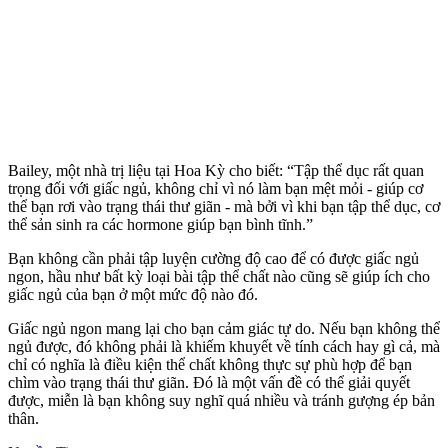
Bailey, một nhà trị liệu tại Hoa Kỳ cho biết: “Tập thể dục rất quan
trọng đối với giấc ngủ, không chỉ vì nó làm bạn mệt mỏi - giúp c‌ơ
th‌ể bạn rơi vào trạng thái thư giãn - mà bởi vì khi bạn tập thể dục, c‌ơ
th‌ể sản sinh ra các hormone giúp bạn bình tĩnh.”
Bạn không cần phải tập luyện cường độ cao để có được giấc ngủ
ngon, hầu như bất kỳ loại bài tập thể chất nào cũng sẽ giúp ích cho
giấc ngủ của bạn ở một mức độ nào đó.
Giấc ngủ ngon mang lại cho bạn cảm giác tự do. Nếu bạn không thể
ngủ được, đó không phải là khiếm khuyết về tính cách hay gì cả, mà
chỉ có nghĩa là điều kiện thể chất không thực sự phù hợp để bạn
chìm vào trạng thái thư giãn. Đó là một vấn đề có thể giải quyết
được, miễn là bạn không suy nghĩ quá nhiều và tránh gượng ép bản
thân.