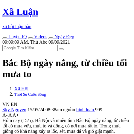
Xã Luận
xã hội luận bàn
Luyện IQ
Videos
Ngày Đẹp
09:09:09 AM, Thứ Abc 09/09/2021
Bắc Bộ ngày nắng, từ chiều tối
mưa to
Xã Hội
Thời Sự Cuộc Sống
VN
EN
Sky Nguyen
15/05/24 08:38am
nguồn
bình luận
999
A-
A
A+
Hôm nay (15/5), Hà Nội và nhiều tỉnh Bắc Bộ ngày nắng, từ chiều
tối có mưa vừa, mưa to và dông, có nơi mưa rất to. Trong mưa
giông có khả năng xảy ra lốc, sét, mưa đá và gió giật mạnh.