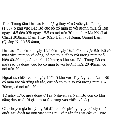
Theo Trung tâm Dự báo khí tượng thủy văn Quốc gia, đêm qua
(14/5), ở khu vực Bắc Bộ cục bộ có mưa to với lượng mưa từ 19h
ngày 14/5 đến 03h ngày 15/5 có nơi trên 30mm như: Ma Ký (Lai
Châu) 30.8mm, Đàm Thủy (Cao Bằng) 31.6mm, Quảng Lâm
(Quảng Ninh) 56.4mm,…
Dự báo từ chiều tối ngày 15/5 đến ngày 16/5, ở khu vực Bắc Bộ có
mưa vừa, mưa to và dông, có nơi mưa rất to với lượng mưa phổ
biến 40-80mm, có nơi trên 120mm; ở khu vực Bắc Trung Bộ có
mưa rào và dông, cục bộ có mưa to với lượng mưa 20-40mm, có
nơi trên 70mm.
Ngoài ra, chiều và tối ngày 15/5, ở khu vực Tây Nguyên, Nam Bộ
có mưa rào và dông rải rác, cục bộ có mưa to với lượng mưa 15-
30mm, có nơi trên 70mm.
Từ ngày 17/5, mưa dông ở Tây Nguyên và Nam Bộ còn có khả
năng duy trì (thời gian mưa tập trung vào chiều và tối).
Các chuyên gia lưu ý, người dân cần đề phòng nguy cơ xảy ra lũ
quét, sạt lở đất tại khu vực vùng núi và ngập úng tại các khu vực