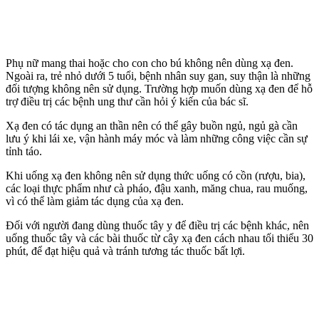
Phụ nữ mang thai hoặc cho con cho bú không nên dùng xạ đen.
Ngoài ra, trẻ nhỏ dưới 5 tuổi, bệnh nhân suy gan, suy thận là những
đối tượng không nên sử dụng. Trường hợp muốn dùng xạ đen để hỗ
trợ điều trị các bệnh ung thư cần hỏi ý kiến của bác sĩ.
Xạ đen có tác dụng an thần nên có thể gây buồn ngủ, ngủ gà cần
lưu ý khi lái xe, vận hành máy móc và làm những công việc cần sự
tỉnh táo.
Khi uống xạ đen không nên sử dụng thức uống có cồn (rượu, bia),
các loại thực phẩm như cà pháo, đậu xanh, măng chua, rau muống,
vì có thể làm giảm tác dụng của xạ đen.
Đối với người đang dùng thuốc tây y để điều trị các bệnh khác, nên
uống thuốc tây và các bài thuốc từ cây xạ đen cách nhau tối thiểu 30
phút, để đạt hiệu quả và tránh tương tác thuốc bất lợi.