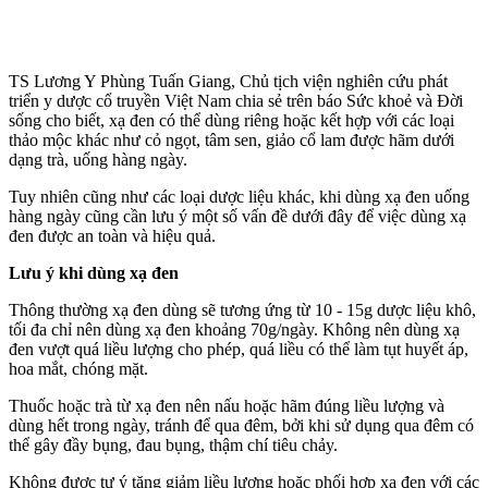
TS Lương Y Phùng Tuấn Giang, Chủ tịch viện nghiên cứu phát
triển y dược cổ truyền Việt Nam chia sẻ trên báo Sức khoẻ và Đời
sống cho biết, xạ đen có thể dùng riêng hoặc kết hợp với các loại
thảo mộc khác như cỏ ngọt, tâm sen, giảo cổ lam được hãm dưới
dạng trà, uống hàng ngày.
Tuy nhiên cũng như các loại dược liệu khác, khi dùng xạ đen uống
hàng ngày cũng cần lưu ý một số vấn đề dưới đây để việc dùng xạ
đen được an toàn và hiệu quả.
Lưu ý khi dùng xạ đen
Thông thường xạ đen dùng sẽ tương ứng từ 10 - 15g dược liệu khô,
tối đa chỉ nên dùng xạ đen khoảng 70g/ngày. Không nên dùng xạ
đen vượt quá liều lượng cho phép, quá liều có thể làm tụt huyết áp,
hoa mắt, chóng mặt.
Thuốc hoặc trà từ xạ đen nên nấu hoặc hãm đúng liều lượng và
dùng hết trong ngày, tránh để qua đêm, bởi khi sử dụng qua đêm có
thể gây đầy bụng, đau bụng, thậm chí tiêu chảy.
Không được tự ý tăng giảm liều lượng hoặc phối hợp xạ đen với các