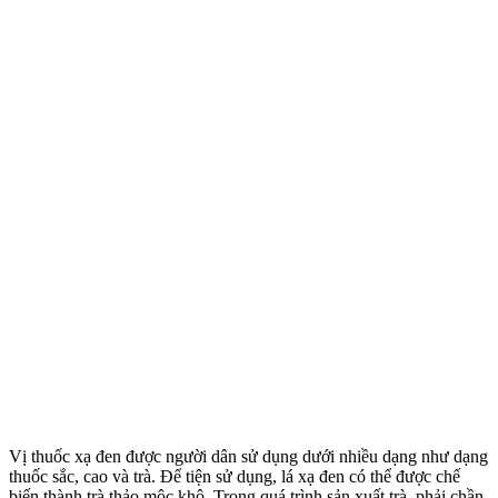
Vị thuốc xạ đen được người dân sử dụng dưới nhiều dạng như dạng
thuốc sắc, cao và trà. Để tiện sử dụng, lá xạ đen có thể được chế
biến thành trà thảo mộc khô. Trong quá trình sản xuất trà, phải chần