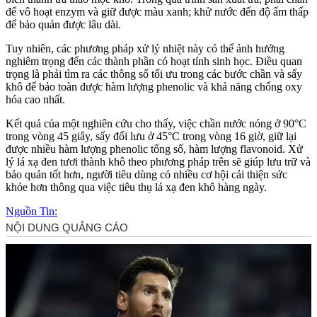
để vô hoạt enzym và giữ được màu xanh; khử nước đến độ ẩm thấp
để bảo quản được lâu dài.
Tuy nhiên, các phương pháp xử lý nhiệt này có thể ảnh hưởng
nghiêm trọng đến các thành phần có hoạt tính sinh học. Điều quan
trọng là phải tìm ra các thông số tối ưu trong các bước chần và sấy
khô để bảo toàn được hàm lượng phenolic và khả năng chống oxy
hóa cao nhất.
Kết quả của một nghiên cứu cho thấy, việc chần nước nóng ở 90°C
trong vòng 45 giây, sấy đối lưu ở 45°C trong vòng 16 giờ, giữ lại
được nhiều hàm lượng phenolic tổng số, hàm lượng flavonoid. Xử
lý lá xạ đen tươi thành khô theo phương pháp trên sẽ giúp lưu trữ và
bảo quản tốt hơn, người tiêu dùng có nhiều cơ hội cải thiện sức
khỏe hơn thông qua việc tiêu thụ lá xạ đen khô hàng ngày.
Nguồn Tin: