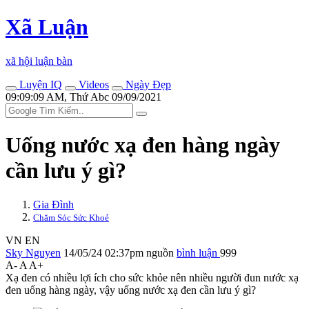
Xã Luận
xã hội luận bàn
Luyện IQ
Videos
Ngày Đẹp
09:09:09 AM, Thứ Abc 09/09/2021
Uống nước xạ đen hàng ngày
cần lưu ý gì?
Gia Đình
Chăm Sóc Sức Khoẻ
VN
EN
Sky Nguyen
14/05/24 02:37pm
nguồn
bình luận
999
A-
A
A+
Xạ đen có nhiều lợi ích cho sức khỏe nên nhiều người đun nước xạ
đen uống hàng ngày, vậy uống nước xạ đen cần lưu ý gì?