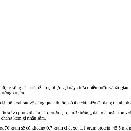
t động sống của c‌ơ th‌ể. Loại thực vật này chứa nhiều nước và rất giàu
 thường xuyên.
a là một loại rau vô cùng quen thuộc, có thể chế biến đa dạng thành n
ần sơ và phủ với dầu hào, rượu gạo, nước tương, dầu mè hoặc xào với
ị chẳng kém gì nhân sâm.
ng 70 gram sẽ có khoảng 0,7 gram chất xơ, 1,1 gram protein, 45,5 mg n