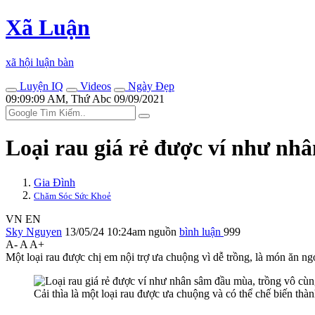
Xã Luận
xã hội luận bàn
Luyện IQ
Videos
Ngày Đẹp
09:09:09 AM, Thứ Abc 09/09/2021
Loại rau giá rẻ được ví như nh
Gia Đình
Chăm Sóc Sức Khoẻ
VN
EN
Sky Nguyen
13/05/24 10:24am
nguồn
bình luận
999
A-
A
A+
Một loại rau được chị em nội trợ ưa chuộng vì dễ trồng, là món ăn ng
Cải thìa là một loại rau được ưa chuộng và có thể chế biến th