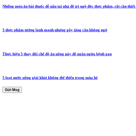
Những món ăn bài thuốc dễ nấu tại nhà để trị ngộ độc thực phẩm, rất cần thiết 
5 thực phẩm tưởng lành mạnh nhưng gây tăng cân không ngờ
Thực hiện 5 thay đổi chế độ ăn uống này để ngăn ngừa bệnh gan
5 loại nước uống giải khát không thể thiếu trong mùa hè
Gửi Msg