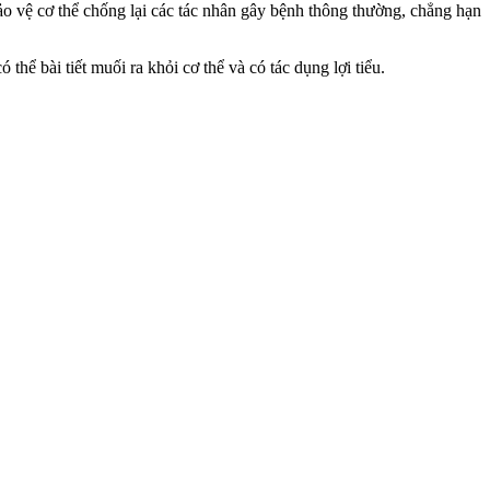
ảo vệ c‌ơ th‌ể chống lại các tác nhân gây bệnh thông thường, chẳng hạn
thể bài tiết muối ra khỏi c‌ơ th‌ể và có tác dụng lợi tiểu.