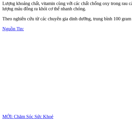
Lượng khoáng chất, vitamin cùng với các chất chống oxy trong rau cải
lượng máu đông ra khỏi c‌ơ th‌ể nhanh chóng.
Theo nghiên cứu từ các chuyên gia dinh dưỡng, trung bình 100 gram c
Nguồn Tin:
MỚI: Chăm Sóc Sức Khoẻ