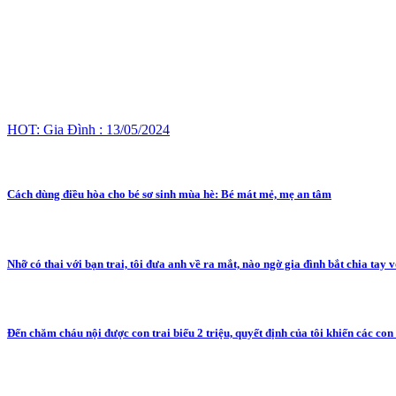
HOT: Gia Đình : 13/05/2024
Cách dùng điều hòa cho bé sơ sinh mùa hè: Bé mát mẻ, mẹ an tâm
Nhỡ có thai với bạn trai, tôi đưa anh về ra mắt, nào ngờ gia đình bắt chia tay v
Đến chăm cháu nội được con trai biếu 2 triệu, quyết định của tôi khiến các con