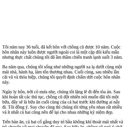
Tôi năm nay 36 tuổi, đã kết hôn với chồng cũ được 10 năm. Cuộc
hôn nhân này luôn được người ngoài coi là một cặp đôi kiểu mẫu
nhưng thực chất chúng tôi đã ầm thầm chiến tranh lạnh suốt 3 năm.
Ba năm qua, chúng tôi sống như những người xa lạ dưới cùng một
mái nhà, hành hạ, làm tổn thương nhau. Cuối cùng, sau nhiều lần
cãi vã và thỏa hiệp, chúng tôi quyết định chấm dứt cuộc hôn nhân
này.
Ngày ly hôn, trời có mưa nhẹ, chúng tôi lặng lẽ đi đến tòa án. Sau
khi hoàn tất các thủ tục, chồng cũ đột nhiên nói muốn đãi tôi một
bữa, đây sẽ là bữa ăn cuối cùng của cả hai trước khi đường ai nấy
đi. Tôi đồng ý. Suy cho cùng thì chúng tôi từng yêu nhau rất nhiều
và ít nhất cả hai cũng nên để lại cho nhau những kỷ niệm đẹp.
Trên bàn ăn, cả hai cố gắng duy trì bầu không khí thoải mái nhất và
trò chuyện về mọi chuyện đã qua. Sau bữa ăn, chồng cũ ngỏ ý chở