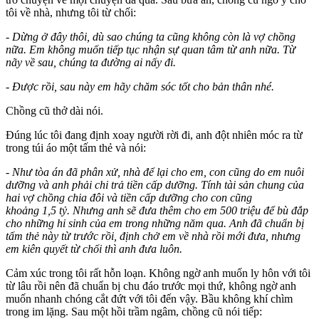
tôi về nhà, nhưng tôi từ chối:
- Dừng ở đây thôi, dù sao chúng ta cũng không còn là vợ chồng
nữa. Em không muốn tiếp tục nhận sự quan tâm từ anh nữa. Từ
nãy về sau, chúng ta đường ai nấy đi.
- Được rồi, sau này em hãy chăm sóc tốt cho bản thân nhé.
Chồng cũ thở dài nói.
Đúng lúc tôi đang định xoay người rời đi, anh đột nhiên móc ra từ
trong túi áo một tấm thẻ và nói:
- Như tòa án đã phân xử, nhà để lại cho em, con cũng do em nuôi
dưỡng và anh phải chi trả tiền cấp dưỡng. Tính tài sản chung của
hai vợ chồng chia đôi và tiền cấp dưỡng cho con cũng
khoảng 1,5 tỷ. Nhưng anh sẽ đưa thêm cho em 500 triệu để bù đắp
cho những hi sinh của em trong những năm qua. Anh đã chuẩn bị
tấm thẻ này từ trước rồi, định chở em về nhà rồi mới đưa, nhưng
em kiên quyết từ chối thì anh đưa luôn.
Cảm xúc trong tôi rất hỗn loạn. Không ngờ anh muốn ly hôn với tôi
từ lâu rồi nên đã chuẩn bị chu đáo trước mọi thứ, không ngờ anh
muốn nhanh chóng cắt đứt với tôi đến vậy. Bầu không khí chìm
trong im lặng. Sau một hồi trầm ngâm, chồng cũ nói tiếp: