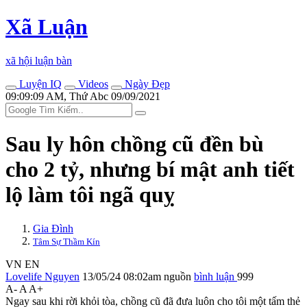
Xã Luận
xã hội luận bàn
Luyện IQ
Videos
Ngày Đẹp
09:09:09 AM, Thứ Abc 09/09/2021
Sau ly hôn chồng cũ đền bù
cho 2 tỷ, nhưng bí mật anh tiết
lộ làm tôi ngã quỵ
Gia Đình
Tâm Sự Thầm Kín
VN
EN
Lovelife Nguyen
13/05/24 08:02am
nguồn
bình luận
999
A-
A
A+
Ngay sau khi rời khỏi tòa, chồng cũ đã đưa luôn cho tôi một tấm thẻ