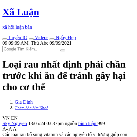
Xã Luận
xã hội luận bàn
Luyện IQ
Videos
Ngày Đẹp
09:09:09 AM, Thứ Abc 09/09/2021
Loại rau nhất định phải chần
trước khi ăn để tránh gây hại
cho c‌ơ th‌ể
Gia Đình
Chăm Sóc Sức Khoẻ
VN
EN
Sky Nguyen
13/05/24 03:37pm
nguồn
bình luận
999
A-
A
A+
Các loại rau bổ sung vitamin và các nguyên tố vi lượng giúp con