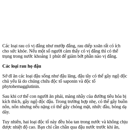
Các loại rau có vị đắng như mướp đắng, rau diếp xoăn rất có ích
cho sức khỏe. Nếu một số người cảm thấy có vị đắng thì có thể
trụng trong nước khoảng 1 phút để giảm bớt phần nào vị đắng.
Các loại rau họ đậu
Sở dĩ ăn các loại đậu sống như đậu lăng, đậu tây có thể gây ngộ độc
chủ yếu là do chúng chứa độc tố saponin và độc tố
phytohemagglutinin.
Sau khi c‌ơ th‌ể con người ăn phải, màng nhầy của đường tiêu hóa bị
kíc‌h thí‌ch, gây ngộ độc đậu. Trong trường hợp nhẹ, có thể gây buồn
nôn, nôn nhưng nếu nặng có thể gây chóng mặt, nhức đầu, bỏng dạ
dày.
Tuy nhiên, hai loại độc tố này đều hòa tan trong nước và không chịu
được nhiệt độ cao. Bạn chỉ cần chần qua đậu nước trước khi ăn,