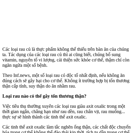
Các loại rau củ là thực phẩm không thể thiếu trên bàn ăn của chúng
ta. Tác dụng của các loại rau củ thì ai cũng biết, chúng bổ sung
vitamin, nguyên tố vi lượng, cải thiện sức khỏe c‌ơ th‌ể, thậm chí còn
ngăn ngừa một số bệnh.
Theo Inf.news, một số loại rau có độc tố nhất định, nếu không ăn
đúng cách sẽ gây hại cho c‌ơ th‌ể. Không ít trường hợp bị tổn thương
thận cấp tính, suy thận do ăn nhầm rau.
Loại rau nào có thể gây tổn thương thận?
Việc tiêu thụ thường xuyên các loại rau giàu axit oxalic trong một
thời gian ngắn, chẳng hạn như rau dền, rau chân vịt, rau muống...
thực sự sẽ hình thành các tinh thể axit oxalic.
Các tinh thể axit oxalic làm tắc nghẽn ống thận, các chất độc chuyển
hóa trong c‌ơ th‌ể không thể đào thải kịp thời, tích tụ dần trong c‌ơ th‌ể,