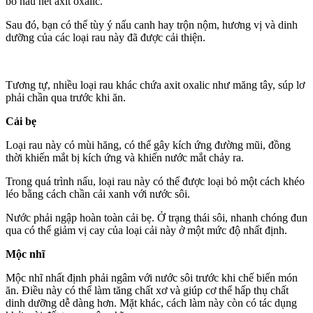
bỏ hầu hết axit oxalic.
Sau đó, bạn có thể tùy ý nấu canh hay trộn nộm, hương vị và dinh
dưỡng của các loại rau này đã được cải thiện.
Tương tự, nhiều loại rau khác chứa axit oxalic như măng tây, súp lơ
phải chần qua trước khi ăn.
Cải bẹ
Loại rau này có mùi hăng, có thể gây kích ứng đường mũi, đồng
thời khiến mắt bị kích ứng và khiến nước mắt chảy ra.
Trong quá trình nấu, loại rau này có thể được loại bỏ một cách khéo
léo bằng cách chần cải xanh với nước sôi.
Nước phải ngập hoàn toàn cải bẹ. Ở trạng thái sôi, nhanh chóng đun
qua có thể giảm vị cay của loại cải này ở một mức độ nhất định.
Mộc nhĩ
Mộc nhĩ nhất định phải ngâm với nước sôi trước khi chế biến món
ăn. Điều này có thể làm tăng chất xơ và giúp c‌ơ th‌ể hấp thụ chất
dinh dưỡng dễ dàng hơn. Mặt khác, cách làm này còn có tác dụng