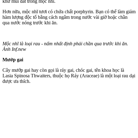
khử mùi đất trong mộc nhĩ.
Hơn nữa, mộc nhĩ tươi có chứa chất porphyrin. Bạn có thể làm giảm
hàm lượng độc tố bằng cách ngâm trong nước vài giờ hoặc chần
qua nước nóng trước khi ăn.
Mộc nhĩ là loại rau - nấm nhất định phải chần qua trước khi ăn.
Ảnh Inf.new
Mướp gai
Cây mướp gai hay còn gọi là ráy gai, chóc gai, tên khoa học là
Lasia Spinosa Thwaiters, thuộc họ Ráy (Araceae) là một loại rau dại
được ưa thích.