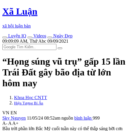
Xã Luận
xã hội luận bàn
Luyện IQ
Videos
Ngày Đẹp
09:09:09 AM, Thứ Abc 09/09/2021
“Họng súng vũ trụ” gấp 15 lần
Trái Đất gây bão địa từ lớn
hôm nay
Khoa Học CNTT
Hiện Tượng Bí Ẩn
VN
EN
Sky Nguyen
11/05/24 08:52am
nguồn
bình luận
999
A-
A
A+
Bầu trời phần lớn Bắc Mỹ cuối tuần này có thể thắp sáng bỡi cơn