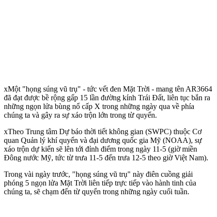
xMột "họng súng vũ trụ" - tức vết đen Mặt Trời - mang tên AR3664
đã đạt được bề rộng gấp 15 lần đường kính Trái Đất, liên tục bắn ra
những ngọn lửa bùng nổ cấp X trong những ngày qua về phía
chúng ta và gây ra sự xáo trộn lớn trong từ quyển.
xTheo Trung tâm Dự báo thời tiết không gian (SWPC) thuộc Cơ
quan Quản lý khí quyển và đại dương quốc gia Mỹ (NOAA), sự
xáo trộn dự kiến sẽ lên tới đỉnh điểm trong ngày 11-5 (giờ miền
Đông nước Mỹ, tức từ trưa 11-5 đến trưa 12-5 theo giờ Việt Nam).
Trong vài ngày trước, "họng súng vũ trụ" này điên cuồng giải
phóng 5 ngọn lửa Mặt Trời liên tiếp trực tiếp vào hành tinh của
chúng ta, sẽ chạm đến từ quyển trong những ngày cuối tuần.