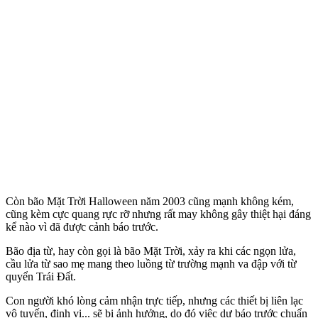
Còn bão Mặt Trời Halloween năm 2003 cũng mạnh không kém,
cũng kèm cực quang rực rỡ nhưng rất may không gây thiệt hại đáng
kể nào vì đã được cảnh báo trước.
Bão địa từ, hay còn gọi là bão Mặt Trời, xảy ra khi các ngọn lửa,
cầu lửa từ sao mẹ mang theo luồng từ trường mạnh va đập với từ
quyển Trái Đất.
Con người khó lòng cảm nhận trực tiếp, nhưng các thiết bị liên lạc
vô tuyến, định vị... sẽ bị ảnh hưởng, do đó việc dự báo trước chuẩn