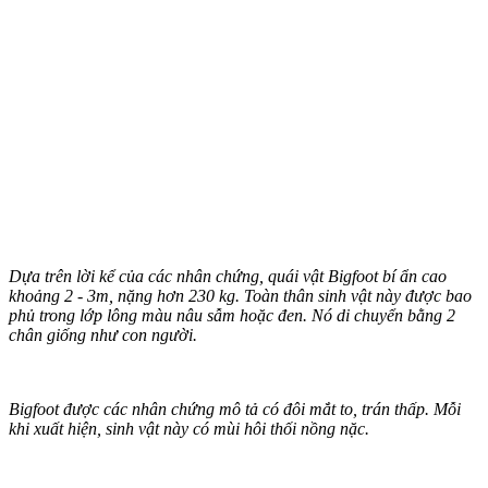
Dựa trên lời kể của các nhân chứng, quái vật Bigfoot bí ẩn cao
khoảng 2 - 3m, nặng hơn 230 kg. Toàn thân sinh vật này được bao
phủ trong lớp lông màu nâu sẫm hoặc đen. Nó di chuyển bằng 2
chân giống như con người.
Bigfoot được các nhân chứng mô tả có đôi mắt to, trán thấp. Mỗi
khi xuất hiện, sinh vật này có mùi hôi thối nồng nặc.