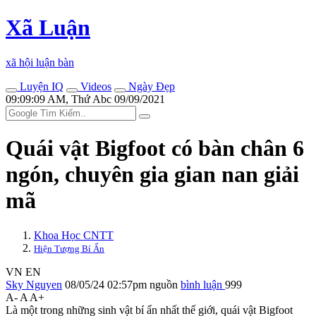
Xã Luận
xã hội luận bàn
Luyện IQ
Videos
Ngày Đẹp
09:09:09 AM, Thứ Abc 09/09/2021
Quái vật Bigfoot có bàn chân 6
ngón, chuyên gia gian nan giải
mã
Khoa Học CNTT
Hiện Tượng Bí Ẩn
VN
EN
Sky Nguyen
08/05/24 02:57pm
nguồn
bình luận
999
A-
A
A+
Là một trong những sinh vật bí ẩn nhất thế giới, quái vật Bigfoot