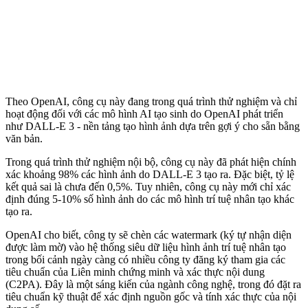
Theo OpenAI, công cụ này đang trong quá trình thử nghiệm và chỉ
hoạt động đối với các mô hình AI tạo sinh do OpenAI phát triển
như DALL-E 3 - nền tảng tạo hình ảnh dựa trên gợi ý cho sẵn bằng
văn bản.
Trong quá trình thử nghiệm nội bộ, công cụ này đã phát hiện chính
xác khoảng 98% các hình ảnh do DALL-E 3 tạo ra. Đặc biệt, tỷ lệ
kết quả sai là chưa đến 0,5%. Tuy nhiên, công cụ này mới chỉ xác
định đúng 5-10% số hình ảnh do các mô hình trí tuệ nhân tạo khác
tạo ra.
OpenAI cho biết, công ty sẽ chèn các watermark (ký tự nhận diện
được làm mờ) vào hệ thống siêu dữ liệu hình ảnh trí tuệ nhân tạo
trong bối cảnh ngày càng có nhiều công ty đăng ký tham gia các
tiêu chuẩn của Liên minh chứng minh và xác thực nội dung
(C2PA). Đây là một sáng kiến của ngành công nghệ, trong đó đặt ra
tiêu chuẩn kỹ thuật để xác định nguồn gốc và tính xác thực của nội