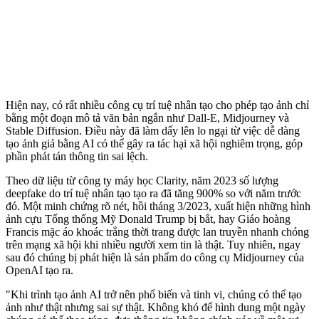
Hiện nay, có rất nhiều công cụ trí tuệ nhân tạo cho phép tạo ảnh chỉ
bằng một đoạn mô tả văn bản ngắn như Dall-E, Midjourney và
Stable Diffusion. Điều này đã làm dấy lên lo ngại từ việc dễ dàng
tạo ảnh giả bằng AI có thể gây ra tác hại xã hội nghiêm trọng, góp
phần phát tán thông tin sai lệch.
Theo dữ liệu từ công ty máy học Clarity, năm 2023 số lượng
deepfake do trí tuệ nhân tạo tạo ra đã tăng 900% so với năm trước
đó. Một minh chứng rõ nét, hồi tháng 3/2023, xuất hiện những hình
ảnh cựu Tổng thống Mỹ Donald Trump bị bắt, hay Giáo hoàng
Francis mặc áo khoác trắng thời trang được lan truyền nhanh chóng
trên mạng xã hội khi nhiều người xem tin là thật. Tuy nhiên, ngay
sau đó chúng bị phát hiện là sản phẩm do công cụ Midjourney của
OpenAI tạo ra.
"Khi trình tạo ảnh AI trở nên phổ biến và tinh vi, chúng có thể tạo
ảnh như thật nhưng sai sự thật. Không khó để hình dung một ngày