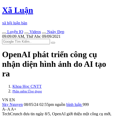
Xã Luận
xã hội luận bàn
Luyện IQ
Videos
Ngày Đẹp
09:09:09 AM, Thứ Abc 09/09/2021
OpenAI phát triển công cụ
nhận diện hình ảnh do AI tạo
ra
Khoa Học CNTT
Phần mềm Ứng dụng
VN
EN
Sky Nguyen
08/05/24 02:55pm
nguồn
bình luận
999
A-
A
A+
TechCrunch đưa tin ngày 8/5, OpenAI giới thiệu một công cụ mới,