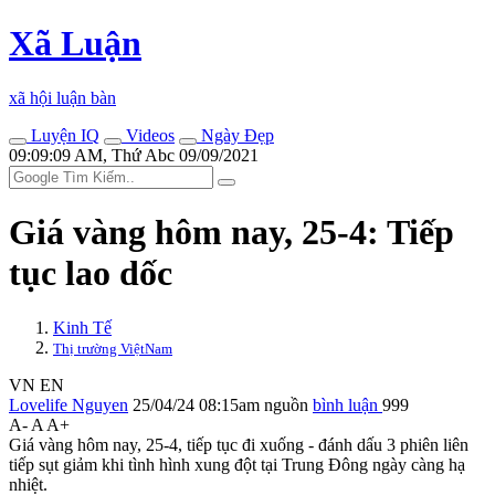
Xã Luận
xã hội luận bàn
Luyện IQ
Videos
Ngày Đẹp
09:09:09 AM, Thứ Abc 09/09/2021
Giá vàng hôm nay, 25-4: Tiếp
tục lao dốc
Kinh Tế
Thị trường ViệtNam
VN
EN
Lovelife Nguyen
25/04/24 08:15am
nguồn
bình luận
999
A-
A
A+
Giá vàng hôm nay, 25-4, tiếp tục đi xuống - đánh dấu 3 phiên liên
tiếp sụt giảm khi tình hình xung đột tại Trung Đông ngày càng hạ
nhiệt.