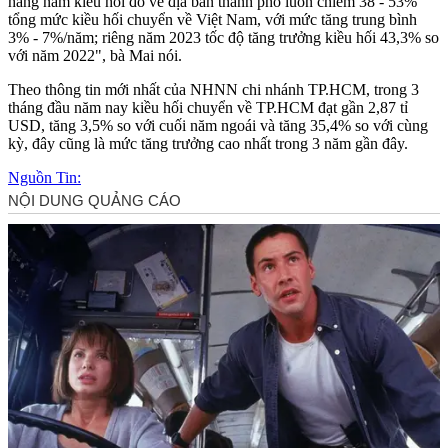
hàng năm kiều hối đổ về địa bàn thành phố luôn chiếm 38 - 53%
tổng mức kiều hối chuyển về Việt Nam, với mức tăng trung bình
3% - 7%/năm; riêng năm 2023 tốc độ tăng trưởng kiều hối 43,3% so
với năm 2022", bà Mai nói.
Theo thông tin mới nhất của NHNN chi nhánh TP.HCM, trong 3
tháng đầu năm nay kiều hối chuyển về TP.HCM đạt gần 2,87 tỉ
USD, tăng 3,5% so với cuối năm ngoái và tăng 35,4% so với cùng
kỳ, đây cũng là mức tăng trưởng cao nhất trong 3 năm gần đây.
Nguồn Tin: