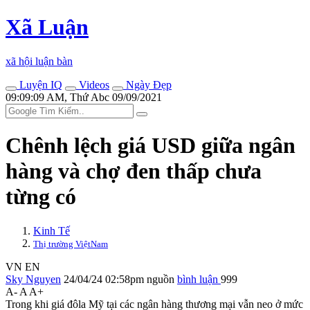
Xã Luận
xã hội luận bàn
Luyện IQ
Videos
Ngày Đẹp
09:09:09 AM, Thứ Abc 09/09/2021
Chênh lệch giá USD giữa ngân
hàng và chợ đen thấp chưa
từng có
Kinh Tế
Thị trường ViệtNam
VN
EN
Sky Nguyen
24/04/24 02:58pm
nguồn
bình luận
999
A-
A
A+
Trong khi giá đôla Mỹ tại các ngân hàng thương mại vẫn neo ở mức