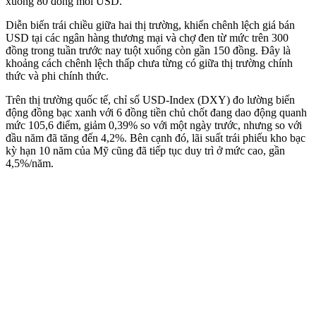
xuống 80 đồng mỗi USD.
Diễn biến trái chiều giữa hai thị trường, khiến chênh lệch giá bán
USD tại các ngân hàng thương mại và chợ đen từ mức trên 300
đồng trong tuần trước nay tuột xuống còn gần 150 đồng. Đây là
khoảng cách chênh lệch thấp chưa từng có giữa thị trường chính
thức và phi chính thức.
Trên thị trường quốc tế, chỉ số USD-Index (DXY) đo lường biến
động đồng bạc xanh với 6 đồng tiền chủ chốt đang dao động quanh
mức 105,6 điểm, giảm 0,39% so với một ngày trước, nhưng so với
đầu năm đã tăng đến 4,2%. Bên cạnh đó, lãi suất trái phiếu kho bạc
kỳ hạn 10 năm của Mỹ cũng đã tiếp tục duy trì ở mức cao, gần
4,5%/năm.