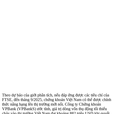
Theo dự báo của giới phân tích, nếu đáp ứng được các tiêu chí của
FTSE, đến tháng 9/2025, chứng khoán Việt Nam có thể được chính
thức nâng hạng lên thị trường mới nổi. Công ty Chứng khoán
VPBank (VPBankS) ước tính, giá trị dòng vốn thụ động tối thiểu
chảy vào thị trường Việt Nam đạt khoảng 882 triệu USD khi quyết