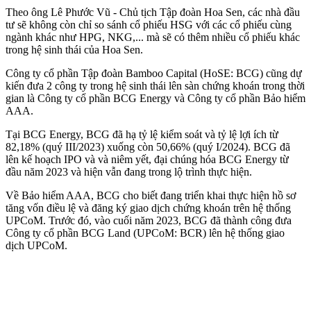
Theo ông Lê Phước Vũ - Chủ tịch Tập đoàn Hoa Sen, các nhà đầu
tư sẽ không còn chỉ so sánh cổ phiếu HSG với các cổ phiếu cùng
ngành khác như HPG, NKG,... mà sẽ có thêm nhiều cổ phiếu khác
trong hệ sinh thái của Hoa Sen.
Công ty cổ phần Tập đoàn Bamboo Capital (HoSE: BCG) cũng dự
kiến đưa 2 công ty trong hệ sinh thái lên sàn chứng khoán trong thời
gian là Công ty cổ phần BCG Energy và Công ty cổ phần Bảo hiểm
AAA.
Tại BCG Energy, BCG đã hạ tỷ lệ kiểm soát và tỷ lệ lợi ích từ
82,18% (quý III/2023) xuống còn 50,66% (quý I/2024). BCG đã
lên kế hoạch IPO và và niêm yết, đại chúng hóa BCG Energy từ
đầu năm 2023 và hiện vẫn đang trong lộ trình thực hiện.
Về Bảo hiểm AAA, BCG cho biết đang triển khai thực hiện hồ sơ
tăng vốn điều lệ và đăng ký giao dịch chứng khoán trên hệ thống
UPCoM. Trước đó, vào cuối năm 2023, BCG đã thành công đưa
Công ty cổ phần BCG Land (UPCoM: BCR) lên hệ thống giao
dịch UPCoM.