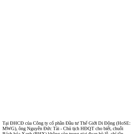
Tại ĐHCĐ của Công ty cổ phần Đầu tư Thế Giới Di Động (HoSE:
MWG), ông Nguyễn Đức Tài - Chủ tịch HĐQT cho biết, chuỗi
Bách hóa Xanh (BHX) không còn trong giai đoạn bù lỗ, chỉ tập