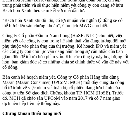
trung phát triển và sẽ thực hiện niêm yết công ty con đang sở hữu
Bách hóa Xanh theo cam kết với nhà đầu tư.
"Bách hóa Xanh khi đủ lớn, có lợi nhuận vài nghìn tỷ đồng sẽ có
thể bước lên sàn chứng khoán", Chủ tịch MWG cho biết.
Công ty Cổ phần Đầu tư Nam Long (HoSE: NLG) cho biết, việc
niêm yết các công ty con trong hệ sinh thái vẫn đang tương đối mở,
phụ thuộc vào phản ứng của thị trường. Kế hoạch IPO và niêm yết
các công ty con chủ lực vẫn đang nằm trong sự cân nhắc của ban
giám đốc để tối ưu hóa phần vốn. Khi các công ty này hoạt động tốt
hơn, ban giám đốc sẽ có những chia sẻ chính thức về vấn đề này với
cổ đông.
Bên cạnh kế hoạch niêm yết, Công ty Cổ phần Hàng tiêu dùng
Masan (Masan Consumer, UPCoM: MCH) mới đây cũng đã công
bố tờ trình về việc niêm yết toàn bộ cổ phiếu đang lưu hành của
công ty trên Sở giao dịch Chứng khoán TP. HCM (HoSE). Trước
đó, MCH đã chào sàn UPCoM vào năm 2017 và có 7 năm giao
dịch liên tiếp trên hệ thống này.
Chứng khoán thiếu hàng mới