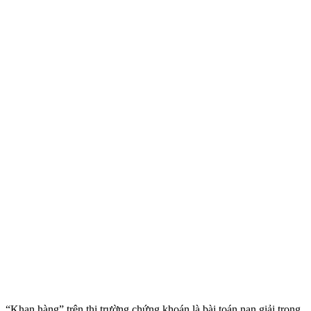
“Khan hàng” trên thị trường chứng khoán là bài toán nan giải trong