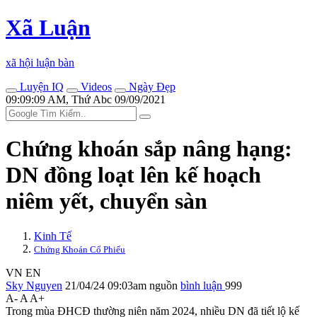
Xã Luận
xã hội luận bàn
Luyện IQ
Videos
Ngày Đẹp
09:09:09 AM, Thứ Abc 09/09/2021
Chứng khoán sắp nâng hạng:
DN đồng loạt lên kế hoạch
niêm yết, chuyển sàn
Kinh Tế
Chứng Khoán Cổ Phiếu
VN
EN
Sky Nguyen
21/04/24 09:03am
nguồn
bình luận
999
A-
A
A+
Trong mùa ĐHCĐ thường niên năm 2024, nhiều DN đã tiết lộ kế