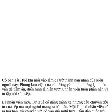
Cô bạn Từ Huệ khi mới vào làm đã trở thành nạn nhân của kiểu
người này. Phòng làm việc của cô tưởng yên bình nhưng lại nhiều
vấn đề tiềm ẩn, điển hình là hiện tượng nhân viên luôn phàn nàn và
tụ tập nói xấu sếp.
Là nhân viên mới, Từ Huệ cố gắng tránh xa những câu chuyện đời
tư của sếp mà mọi người mang ra bàn tán. Một lần, có nhân viên cũ
ra hỏi han, trò chuyện với cô vào giờ nghỉ trưa. Dần dần cuộc trò