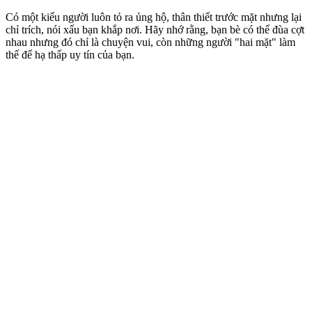
Có một kiểu người luôn tỏ ra ủng hộ, thân thiết trước mặt nhưng lại
chỉ trích, nói xấu bạn khắp nơi. Hãy nhớ rằng, bạn bè có thể đùa cợt
nhau nhưng đó chỉ là chuyện vui, còn những người "hai mặt" làm
thế để hạ thấp uy tín của bạn.