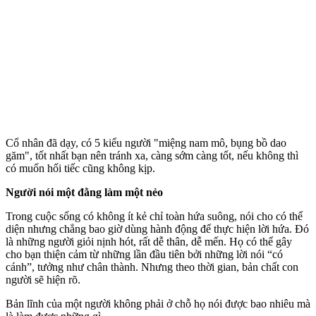
Cổ nhân đã dạy, có 5 kiểu người "miệng nam mô, bụng bồ dao
găm", tốt nhất bạn nên tránh xa, càng sớm càng tốt, nếu không thì
có muốn hối tiếc cũng không kịp.
Người nói một đằng làm một nẻo
Trong cuộc sống có không ít kẻ chỉ toàn hứa suông, nói cho có thể
diện nhưng chẳng bao giờ dùng hành động để thực hiện lời hứa. Đó
là những người giỏi nịnh hót, rất dễ thân, dễ mến. Họ có thể gây
cho bạn thiện cảm từ những lần đầu tiên bởi những lời nói “có
cánh”, tưởng như chân thành. Nhưng theo thời gian, bản chất con
người sẽ hiện rõ.
Bản lĩnh của một người không phải ở chỗ họ nói được bao nhiêu mà