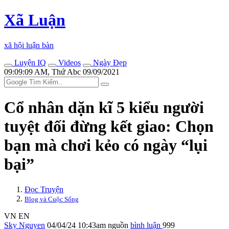
Xã Luận
xã hội luận bàn
Luyện IQ
Videos
Ngày Đẹp
09:09:09 AM, Thứ Abc 09/09/2021
Cổ nhân dặn kĩ 5 kiểu người
tuyệt đối đừng kết giao: Chọn
bạn mà chơi kẻo có ngày “lụi
bại”
Đọc Truyện
Blog và Cuộc Sống
VN
EN
Sky Nguyen
04/04/24 10:43am
nguồn
bình luận
999