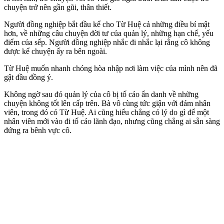
chuyện trở nên gần gũi, thân thiết.
Người đồng nghiệp bắt đầu kể cho Từ Huệ cả những điều bí mật
hơn, về những câu chuyện đời tư của quản lý, những hạn chế, yếu
điểm của sếp. Người đồng nghiệp nhắc đi nhắc lại rằng cô không
được kể chu‌yện ấ‌y ra bên ngoài.
Từ Huệ muốn nhanh chóng hòa nhập nơi làm việc của mình nên đã
gật đầu đồng ý.
Không ngờ sau đó quản lý của cô bị tố cáo ẩn danh về những
chuyện không tốt lên cấp trên. Bà vô cùng tức giận với đám nhân
viên, trong đó có Từ Huệ. Ai cũng hiểu chẳng có lý do gì để một
nhân viên mới vào đi tố cáo lãnh đạo, nhưng cũng chẳng ai sẵn sàng
đứng ra bênh vực cô.