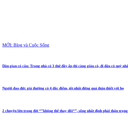
MỚI: Blog và Cuộc Sống
Dân gian có câu: Trong nhà có 3 thứ đầy ắp thì càng giàu có, đi đâu có quý nh
Người đạo đức giả thường có 4 đặc điểm, tốt nhất đừng quá thân thiết với họ
2 chuyện lớn trong đời “”không thể thay đổi“”, sống nhất định phải thận trọng