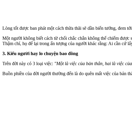
Lòng tốt được ban phát một cách thừa thãi sẽ dần biến tướng, đem tới 
Một người không biết cách từ chối chắc chắn không thể chiếm được sự
Thậm chí, họ để lại trong ấn tượng của người khác rằng: Ai cần cứ lấ
3. Kiểu người hay lo chuyện bao đồng
Trên đời này có 3 loại việc:
"Một là việc của bản thân, hai là việc củ
Buồn phiền của đời người thường đến là do quên mất việc của bản thân