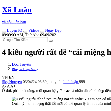
Xã Luận
xã hội luận bàn
Luyện IQ
Videos
Ngày Đẹp
09:09:09 AM, Thứ Abc 09/09/2021
4 kiểu người rất dễ “cái miệng 
Đọc Truyện
Blog và Cuộc Sống
VN
EN
Sky Nguyen
03/04/24 03:39pm
nguồn
bình luận
999
A-
A
A+
Ở đời, phải biết rằng, mối quan hệ giữa các cá nhân dù có tốt đẹp đế
Quản lý mồm miệng thật tốt mới có thể quản lý tâm trí của mì