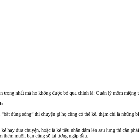
n trọng nhất mà họ không được bỏ qua chính là: Quản lý mồm miệng thật
nh
ắt đúng sóng” thì chuyện gì họ cũng có thể kể, thậm chí là những bí 
kẻ hay đưa chuyện, hoặc là kẻ tiểu nhân đâm lén sau lưng thì cần phải
m thêm muối, bạn cũng sẽ tai ương ngập đầu.