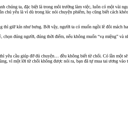
h chúng ta, đặc biệt là trong môi trường làm việc, luôn có một vài ng
 chủ yếu là vì dù trong lúc nói chuyện phiếm, họ cũng biết cách khé
 thì giữ kín như bưng. Bởi vậy, người ta có muốn ngồi lê đôi mách hay
h ý, chọn đúng người, đúng thời điểm, nếu không muốn “vạ miệng” và n
 thì yêu cầu giúp đỡ đủ chuyện… đều không biết từ chối. Có lần một sẽ
ng, vì một lời từ chối không được nói ra, bạn đã tự mua tai ương vào 