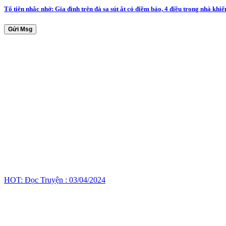
Tổ tiên nhắc nhở: Gia đình trên đà sa sút ắt có điềm báo, 4 điều trong nhà khi
Gửi Msg
HOT: Đọc Truyện : 03/04/2024