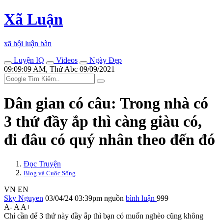
Xã Luận
xã hội luận bàn
Luyện IQ
Videos
Ngày Đẹp
09:09:09 AM, Thứ Abc 09/09/2021
Dân gian có câu: Trong nhà có
3 thứ đầy ắp thì càng giàu có,
đi đâu có quý nhân theo đến đó
Đọc Truyện
Blog và Cuộc Sống
VN
EN
Sky Nguyen
03/04/24 03:39pm
nguồn
bình luận
999
A-
A
A+
Chỉ cần để 3 thứ này đầy ắp thì bạn có muốn nghèo cũng không