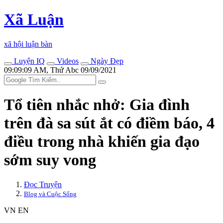
Xã Luận
xã hội luận bàn
Luyện IQ
Videos
Ngày Đẹp
09:09:09 AM, Thứ Abc 09/09/2021
Tổ tiên nhắc nhở: Gia đình
trên đà sa sút ắt có điềm báo, 4
điều trong nhà khiến gia đạo
sớm suy vong
Đọc Truyện
Blog và Cuộc Sống
VN
EN