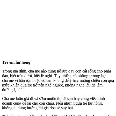
Trẻ em hư hỏng
Trong gia đình, cha mẹ nào cũng nỗ lực dạy con cái sống cho phải
đạo, biết trên dưới, biết lễ nghi. Tuy nhiên, có những trường hợp
cha mẹ vì bận rộn hoặc vô tâm không để ý hay nuông chiều con quá
mức khiến đứa trẻ trở nên ngỗ ngược, không nghe lời, dễ lầm
đường lạc lối.
Cha mẹ luôn già đi và sớm muộn thì tài sản hay công việc kinh
doanh cũng để lại cho con cháu. Nếu những đứa trẻ hư hỏng,
không đi đúng hướng thì gia đọa sẽ suy bại.