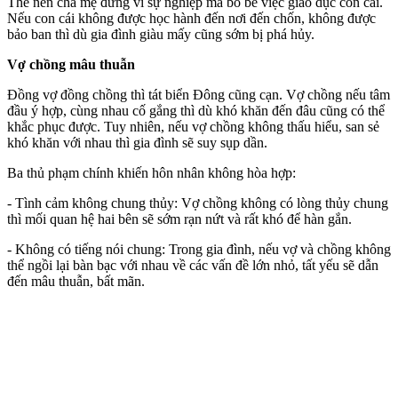
Thế nên cha mẹ đừng vì sự nghiệp mà bỏ bê việc giáo dục con cái.
Nếu con cái không được học hành đến nơi đến chốn, không được
bảo ban thì dù gia đình giàu mấy cũng sớm bị phá hủy.
Vợ chồng mâu thuẫn
Đồng vợ đồng chồng thì tát biển Đông cũng cạn. Vợ chồng nếu tâm
đầu ý hợp, cùng nhau cố gắng thì dù khó khăn đến đâu cũng có thể
khắc phục được. Tuy nhiên, nếu vợ chồng không thấu hiểu, san sẻ
khó khăn với nhau thì gia đình sẽ suy sụp dần.
Ba thủ phạm chính khiến hôn nhân không hòa hợp:
- Tình cảm không chung thủy: Vợ chồng không có lòng thủy chung
thì mối quan hệ hai bên sẽ sớm rạn nứt và rất khó để hàn gắn.
- Không có tiếng nói chung: Trong gia đình, nếu vợ và chồng không
thể ngồi lại bàn bạc với nhau về các vấn đề lớn nhỏ, tất yếu sẽ dẫn
đến mâu thuẫn, bất mãn.