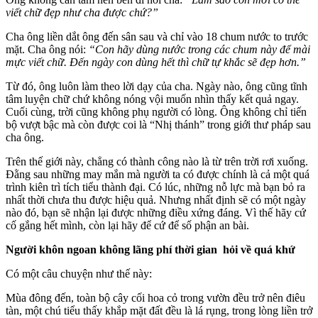
viết chữ đẹp như cha được chứ?”
Cha ông liền dắt ông đến sân sau và chỉ vào 18 chum nước to trước
mặt. Cha ông nói:
“Con hãy dùng nước trong các chum này để mài
mực viết chữ. Đến ngày con dùng hết thì chữ tự khắc sẽ đẹp hơn.”
Từ đó, ông luôn làm theo lời dạy của cha. Ngày nào, ông cũng tĩnh
tâm luyện chữ chứ không nóng vội muốn nhìn thấy kết quả ngay.
Cuối cùng, trời cũng không phụ người có lòng. Ông không chỉ tiến
bộ vượt bậc mà còn được coi là “Nhị thánh” trong giới thư pháp sau
cha ông.
Trên thế giới này, chẳng có thành công nào là từ trên trời rơi xuống.
Đằng sau những may mắn mà người ta có được chính là cả một quá
trình kiên trì tích tiểu thành đại. Có lúc, những nỗ lực mà bạn bỏ ra
nhất thời chưa thu được hiệu quả. Nhưng nhất định sẽ có một ngày
nào đó, bạn sẽ nhận lại được những điều xứng đáng. Vì thế hãy cứ
cố gắng hết mình, còn lại hãy để cứ để số phận an bài.
Người khôn ngoan không lãng phí thời gian hỏi về quá khứ
Có một câu chuyện như thế này:
Mùa đông đến, toàn bộ cây cối hoa cỏ trong vườn đều trở nên điêu
tàn, một chú tiểu thấy khắp mặt đất đều là lá rụng, trong lòng liền trở