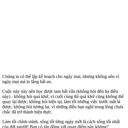
Chúng ta có thể lập kế hoạch cho ngày mai, nhưng không nên vì
ngày mai mà lo lắng bất an.
Cuộc này này nên học được tam bất vấn (không hỏi đến ba điều
này) - không hỏi quá khứ, vì cuối cùng thì quá khứ cũng không thể
quay lại được; không hỏi hiện tại, làm tốt những việc trước mắt là
được; không hỏi tương lai, vì những điều bạn nghĩ trong lòng chưa
chắc đã trở thành hiện thực.
Làm tốt chính mình, sống tốt từng ngày mới là cách sống tốt nhất
của đời người! Bạn có tán đồng với quan điểm này không?