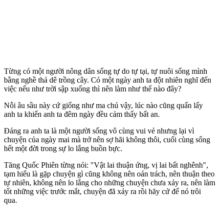
Từng có một người nông dân sống tự do tự tại, tự nuôi sống mình
bằng nghề thả dê trồng cây. Có một ngày anh ta đột nhiên nghĩ đến
việc nếu như trời sập xuống thì nên làm như thế nào đây?
Nỗi âu sầu này cứ giống như ma chú vậy, lúc nào cũng quấn lấy
anh ta khiến anh ta đêm ngày đều cảm thấy bất an.
Đáng ra anh ta là một người sống vô cùng vui vẻ nhưng lại vì
chuyện của ngày mai mà trở nên sợ hãi không thôi, cuối cùng sống
hết một đời trong sự lo lắng buồn bực.
Tăng Quốc Phiên từng nói: "Vật lai thuận ứng, vị lai bất nghênh",
tạm hiểu là gặp chuyện gì cũng không nên oán trách, nên thuận theo
tự nhiên, không nên lo lắng cho những chuyện chưa xảy ra, nên làm
tốt những việc trước mắt, chuyện đã xảy ra rồi hãy cứ để nó trôi
qua.