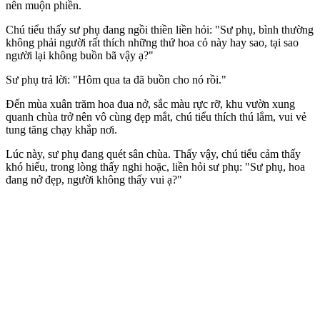
nên muộn phiền.
Chú tiểu thấy sư phụ đang ngồi thiền liền hỏi: "Sư phụ, bình thường
không phải người rất thích những thứ hoa cỏ này hay sao, tại sao
người lại không buồn bã vậy ạ?"
Sư phụ trả lời: "Hôm qua ta đã buồn cho nó rồi."
Đến mùa xuân trăm hoa đua nở, sắc màu rực rỡ, khu vườn xung
quanh chùa trở nên vô cùng đẹp mắt, chú tiểu thích thú lắm, vui vẻ
tung tăng chạy khắp nơi.
Lúc này, sư phụ đang quét sân chùa. Thấy vậy, chú tiểu cảm thấy
khó hiểu, trong lòng thấy nghi hoặc, liền hỏi sư phụ: "Sư phụ, hoa
đang nở đẹp, người không thấy vui ạ?"