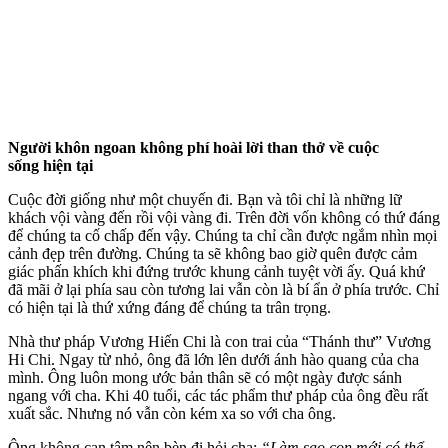
Người khôn ngoan không phí hoài lời than thở về cuộc
sống hiện tại
Cuộc đời giống như một chuyến đi. Bạn và tôi chỉ là những lữ
khách vội vàng đến rồi vội vàng đi. Trên đời vốn không có thứ đáng
để chúng ta cố chấp đến vậy. Chúng ta chỉ cần được ngắm nhìn mọi
cảnh đẹp trên đường. Chúng ta sẽ không bao giờ quên được cảm
giác phấn khích khi đứng trước khung cảnh tuyệt vời ấy. Quá khứ
đã mãi ở lại phía sau còn tương lai vẫn còn là bí ẩn ở phía trước. Chỉ
có hiện tại là thứ xứng đáng để chúng ta trân trọng.
Nhà thư pháp Vương Hiến Chi là con trai của “Thánh thư” Vương
Hi Chi. Ngay từ nhỏ, ông đã lớn lên dưới ánh hào quang của cha
mình. Ông luôn mong ước bản thân sẽ có một ngày được sánh
ngang với cha. Khi 40 tuổi, các tác phẩm thư pháp của ông đều rất
xuất sắc. Nhưng nó vẫn còn kém xa so với cha ông.
Ông không can tâm nên bèn đi hỏi cha:
“Làm sao con mới có thể