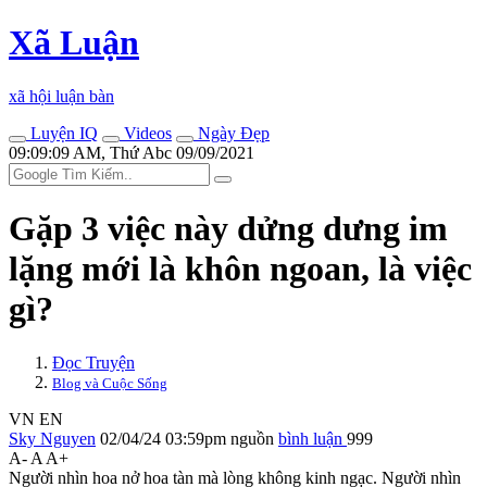
Xã Luận
xã hội luận bàn
Luyện IQ
Videos
Ngày Đẹp
09:09:09 AM, Thứ Abc 09/09/2021
Gặp 3 việc này dửng dưng im
lặng mới là khôn ngoan, là việc
gì?
Đọc Truyện
Blog và Cuộc Sống
VN
EN
Sky Nguyen
02/04/24 03:59pm
nguồn
bình luận
999
A-
A
A+
Người nhìn hoa nở hoa tàn mà lòng không kinh ngạc. Người nhìn