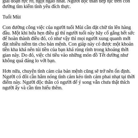
giai đoạn rực rỡ, ngọt ngào nhất. Người độc thân tiếp tục trên con
đường tìm kiếm tình yêu đích thực.
Tuổi Mùi
Con đường công việc của người tuổi Mùi cần đặt chữ tín lên hàng
đầu. Một khi hứa hẹn điều gì thì người tuổi này hãy cố gắng hết sức
để hoàn thành điều đó, có như vậy thì mọi người xung quanh mới
đặt nhiều niềm tin cho bản mệnh. Con giáp này có được một khoản
tiền kha khá nên túi tiền của bạn khá rủng rỉnh trong khoảng thời
gian này. Do đó, việc chi tiêu vào những món đồ Tết dường như
không quá đáng lo với bạn.
Hơn nữa, chu‌yện tìn‌h cảm của bản mệnh cũng sẽ trở nên ổn định.
Người có đôi cần hâm nóng tình cảm kẻo tình cảm phai nhạt tại thời
điểm này. Người độc thân có người để ý song vẫn chưa thật thích
người ấy và cần tìm hiểu thêm.