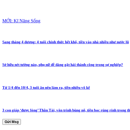
MỚI: Kĩ Năng Sống
Sang tháng 4 dương: 4 tuổi chính thức hết khổ, tiền vào nhà nhiều như nước lũ
Sở hữu nét tướng nào, phụ nữ dễ dàng gặt hái thành công trong sự nghiệp?
Từ 1/4 đến 10/4, 3 tuổi ăn nên làm ra, tiền nhiều vô kể
3 con giáp ‘được lòng’ Thần Tài, vận trình bùng nổ, tiền bạc rủng rỉnh trong t
Gửi Msg