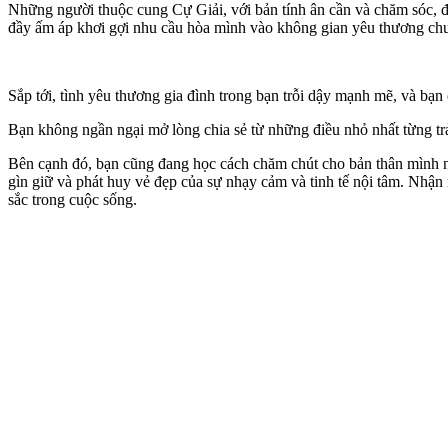
Những người thuộc cung Cự Giải, với bản tính ân cần và chăm sóc, 
đầy ấm áp khơi gợi nhu cầu hòa mình vào không gian yêu thương chu
Sắp tới, tình yêu thương gia đình trong bạn trỗi dậy mạnh mẽ, và b
Bạn không ngần ngại mở lòng chia sẻ từ những điều nhỏ nhất từng trả
Bên cạnh đó, bạn cũng đang học cách chăm chút cho bản thân mình nh
gìn giữ và phát huy vẻ đẹp của sự nhạ‌y cả‌m và tinh tế nội tâm. Nhậ
sắc trong cuộc sống.