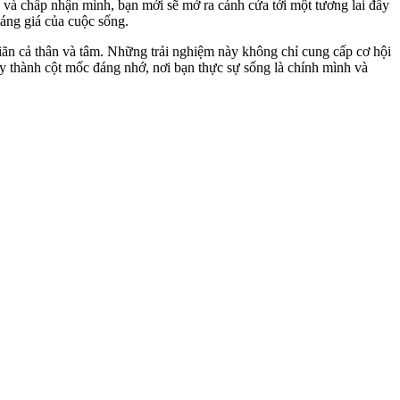
u và chấp nhận mình, bạn mới sẽ mở ra cánh cửa tới một tương lai đầy
đáng giá của cuộc sống.
ãn cả thân và tâm. Những trải nghiệm này không chỉ cung cấp cơ hội
y thành cột mốc đáng nhớ, nơi bạn thực sự sống là chính mình và