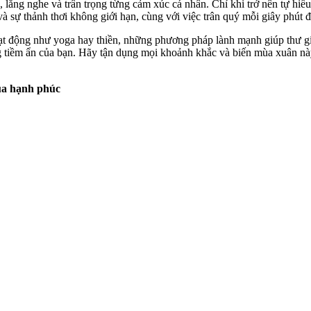
 lắng nghe và trân trọng từng cảm xúc cá nhân. Chỉ khi trở nên tự hiể
à sự thảnh thơi không giới hạn, cùng với việc trân quý mỗi giây phút 
t động như yoga hay thiền, những phương pháp lành mạnh giúp thư gi
ng tiềm ẩn của bạn. Hãy tận dụng mọi khoảnh khắc và biến mùa xuân nà
của hạnh phúc