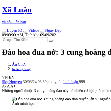
Xã Luận
xã hội luận bàn
Luyện IQ
Videos
Ngày Đẹp
09:09:09 AM, Thứ Abc 09/09/2021
Đào hoa đua nở: 3 cung hoàng đ
Ăn Chơi
Kĩ Năng Sống
VN
EN
Sky Nguyen
30/03/24 03:30pm
nguồn
bình luận
999
A-
A
A+
Những người thuộc 3 cung hoàng đạo này có nhiều cơ hội phát triển
Ảnh minh họa