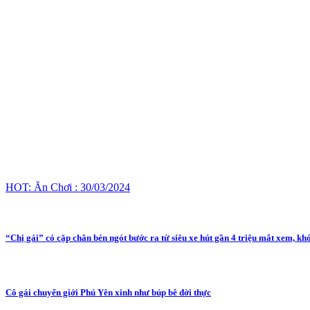
HOT: Ăn Chơi : 30/03/2024
“Chị gái” có cặp chân bén ngót bước ra từ siêu xe hút gần 4 triệu mắt xem, kh
Cô gái chuyển giới Phú Yên xinh như búp bê đời thực