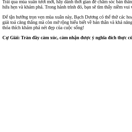
Trải qua mùa xuân tươi mới, hãy dành thời gian để chăm sóc bản thân,
hứa hẹn và khám phá. Trong hành trình đó, bạn sẽ tìm thấy niềm vui v
Để tận hưởng trọn vẹn mùa xuân này, Bạch Dương có thể thử các hoạ
giải toả căng thẳng mà còn mở rộng hiểu biết về bản thân và khả nă
thỏa thích khám phá nét đẹp của cuộc sống!
Cự Giải: Tràn đầy cảm xúc, cảm nhận được ý nghĩa đích thực 