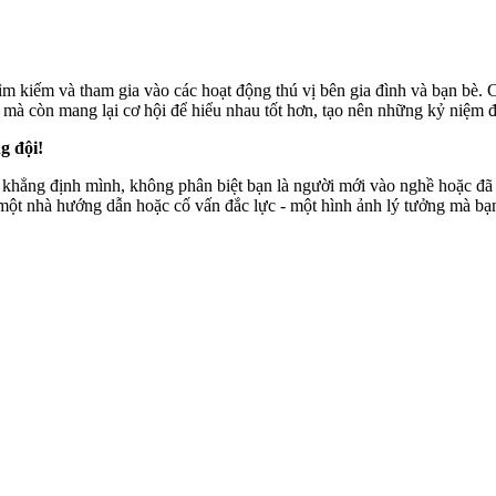
ìm kiếm và tham gia vào các hoạt động thú vị bên gia đình và bạn bè. 
 mà còn mang lại cơ hội để hiểu nhau tốt hơn, tạo nên những kỷ niệm đ
g đội!
khẳng định mình, không phân biệt bạn là người mới vào nghề hoặc đã c
 một nhà hướng dẫn hoặc cố vấn đắc lực - một hình ảnh lý tưởng mà bạ