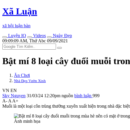
Xã Luận
xã hội luận bàn
Luyện IQ
Videos
Ngày Đẹp
09:09:09 AM, Thứ Abc 09/09/2021
Bật mí 8 loại cây đuổi muỗi tro
Ăn Chơi
Nhà Đẹp Vườn Xinh
VN
EN
Sky Nguyen
31/03/24 12:20pm
nguồn
bình luận
999
A-
A
A+
Muỗi là một loại côn trùng thường xuyên xuất hiện trong nhà đặc biệt 
Ảnh minh họa