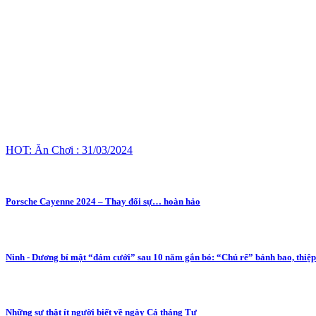
HOT: Ăn Chơi : 31/03/2024
Porsche Cayenne 2024 – Thay đổi sự… hoàn hảo
Ninh - Dương bí mật “đám cưới” sau 10 năm gắn bó: “Chú rể” bảnh bao, thiệp
Những sự thật ít người biết về ngày Cá tháng Tư