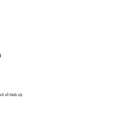
à
vô số bình xịt.