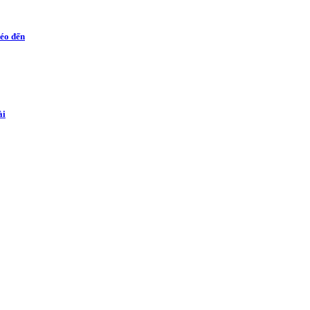
kéo đến
ài