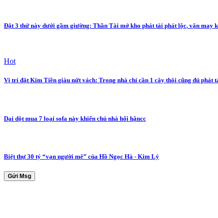
Đặt 3 thứ này dưới gầm giường: Thần Tài mở kho phát tài phát lộc, vận may 
Hot
Vị trí đặt Kim Tiền giàu nứt vách: Trong nhà chỉ cần 1 cây thôi cũng đủ phát t
Dại dột mua 7 loại sofa này khiến chủ nhà hối hậncc
Biệt thự 30 tỷ “vạn người mê” của Hồ Ngọc Hà - Kim Lý
Gửi Msg