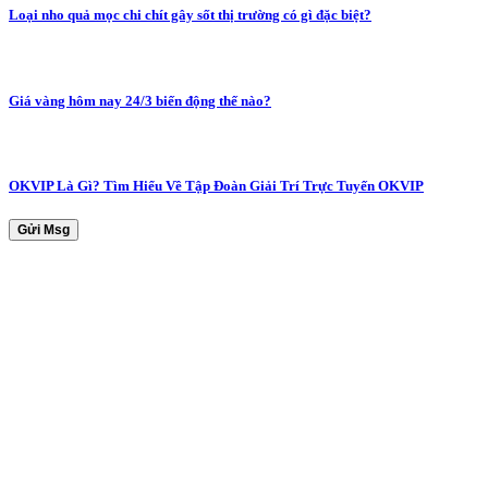
Loại nho quả mọc chi chít gây sốt thị trường có gì đặc biệt?
Giá vàng hôm nay 24/3 biến động thế nào?
OKVIP Là Gì? Tìm Hiểu Về Tập Đoàn Giải Trí Trực Tuyến OKVIP
Gửi Msg