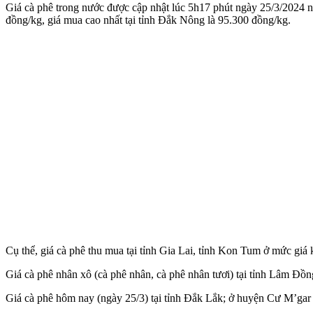
Giá cà phê trong nước được cập nhật lúc 5h17 phút ngày 25/3/2024 nh
đồng/kg, giá mua cao nhất tại tỉnh Đắk Nông là 95.300 đồng/kg.
Cụ thể, giá cà phê thu mua tại tỉnh Gia Lai, tỉnh Kon Tum ở mức giá
Giá cà phê nhân xô (cà phê nhân, cà phê nhân tươi) tại tỉnh Lâm Đ
Giá cà phê hôm nay (ngày 25/3) tại tỉnh Đắk Lắk; ở huyện Cư M’ga