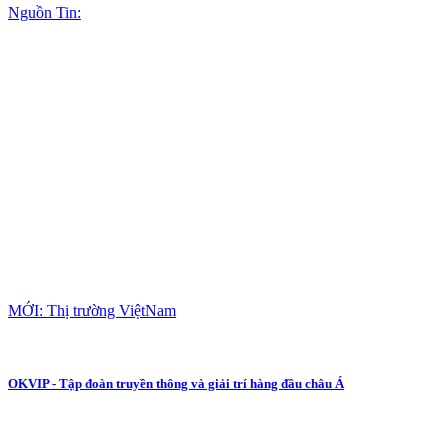
Nguồn Tin:
MỚI: Thị trường ViệtNam
OKVIP - Tập đoàn truyền thông và giải trí hàng đầu châu Á