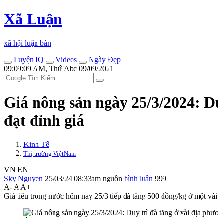
Xã Luận
xã hội luận bàn
Luyện IQ
Videos
Ngày Đẹp
09:09:09 AM, Thứ Abc 09/09/2021
Giá nông sản ngày 25/3/2024: Du
đạt đỉnh giá
Kinh Tế
Thị trường ViệtNam
VN
EN
Sky Nguyen
25/03/24 08:33am
nguồn
bình luận
999
A-
A
A+
Giá tiêu trong nước hôm nay 25/3 tiếp đà tăng 500 đồng/kg ở một vài 