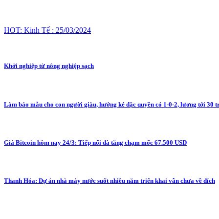
HOT: Kinh Tế : 25/03/2024
Khởi nghiệp từ nông nghiệp sạch
Làm bảo mẫu cho con người giàu, hưởng ké đặc quyền có 1-0-2, lương tới 30 tr
Giá Bitcoin hôm nay 24/3: Tiếp nối đà tăng chạm mốc 67.500 USD
Thanh Hóa: Dự án nhà máy nước suốt nhiều năm triển khai vẫn chưa về đích