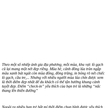
Theo một số nhiếp ảnh gia địa phương, mỗi mùa, khu vực lò gạch
cũ lại mang một nét đẹp riêng. Mùa hè, cánh đồng lúa tràn ngập
màu xanh bát ngát còn mùa đông, đồng trũng, in bóng rõ nét chiếc
lò gạch, cầu tre,... Nhưng với nhiều người mùa lúa chín được xem
là thời điểm đẹp nhất để du khách có thể tận hưởng khung cảnh
tuyệt đẹp. Điểm “check-in” yêu thích của bạn trẻ là những “nấc
thang lên thiên đường”
Ngoài ra nhiều bạn trẻ bật mí thời điểm chụp hình được yêu thích