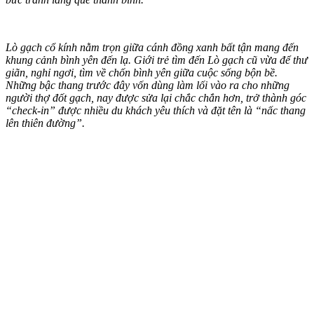
Lò gạch cổ kính nằm trọn giữa cánh đồng xanh bất tận mang đến
khung cảnh bình yên đến lạ. Giới trẻ tìm đến Lò gạch cũ vừa để thư
giãn, nghỉ ngơi, tìm về chốn bình yên giữa cuộc sống bộn bề.
Những bậc thang trước đây vốn dùng làm lối vào ra cho những
người thợ đốt gạch, nay được sửa lại chắc chắn hơn, trở thành góc
“check-in” được nhiều du khách yêu thích và đặt tên là “nấc thang
lên thiên đường”.