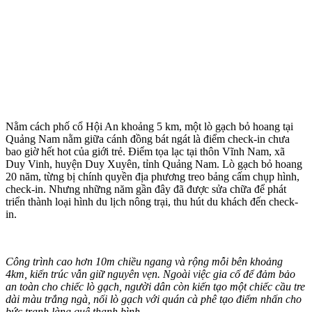
Nằm cách phố cổ Hội An khoảng 5 km, một lò gạch bỏ hoang tại
Quảng Nam nằm giữa cánh đồng bát ngát là điểm check-in chưa
bao giờ hết hot của giới trẻ. Điểm tọa lạc tại thôn Vĩnh Nam, xã
Duy Vinh, huyện Duy Xuyên, tỉnh Quảng Nam. Lò gạch bỏ hoang
20 năm, từng bị chính quyền địa phương treo bảng cấm chụp hình,
check-in. Nhưng những năm gần đây đã được sửa chữa để phát
triển thành loại hình du lịch nông trại, thu hút du khách đến check-
in.
Công trình cao hơn 10m chiều ngang và rộng mỗi bên khoảng
4km, kiến trúc vẫn giữ nguyên vẹn. Ngoài việc gia cố để đảm bảo
an toàn cho chiếc lò gạch, người dân còn kiến tạo một chiếc cầu tre
dài màu trắng ngà, nối lò gạch với quán cà phê tạo điểm nhấn cho
bức tranh làng quê thanh bình.