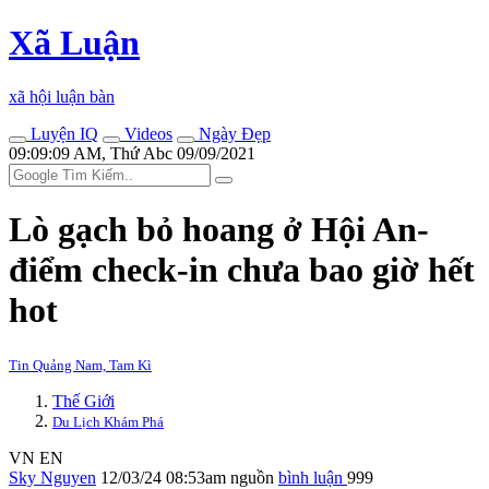
Xã Luận
xã hội luận bàn
Luyện IQ
Videos
Ngày Đẹp
09:09:09 AM, Thứ Abc 09/09/2021
Lò gạch bỏ hoang ở Hội An-
điểm check-in chưa bao giờ hết
hot
Tin Quảng Nam, Tam Kì
Thế Giới
Du Lịch Khám Phá
VN
EN
Sky Nguyen
12/03/24 08:53am
nguồn
bình luận
999