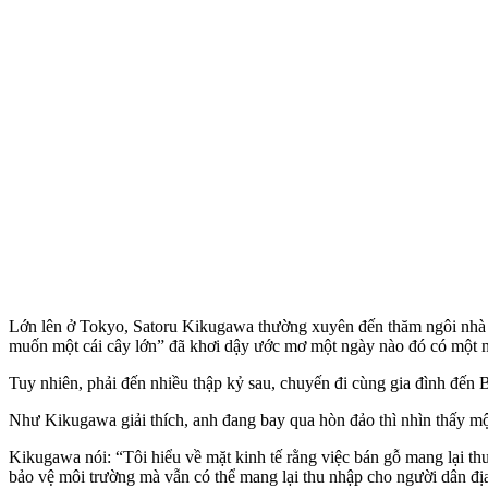
Lớn lên ở Tokyo, Satoru Kikugawa thường xuyên đến thăm ngôi nhà mù
muốn một cái cây lớn” đã khơi dậy ước mơ một ngày nào đó có một ng
Tuy nhiên, phải đến nhiều thập kỷ sau, chuyến đi cùng gia đình đến 
Như Kikugawa giải thích, anh đang bay qua hòn đảo thì nhìn thấy một
Kikugawa nói: “Tôi hiểu về mặt kinh tế rằng việc bán gỗ mang lại th
bảo vệ môi trường mà vẫn có thể mang lại thu nhập cho người dân đ