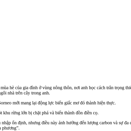
a hè của gia đình ở vùng nông thôn, nơi anh học cách trân trọng thi
ôi nhà trên cây trong anh.
Borneo mới mang lại động lực biến giấc mơ đó thành hiện thực.
 khu rừng lớn bị chặt phá và biến thành đồn điền cọ.
u nhập ổn định, nhưng điều này ảnh hưởng đến lượng carbon và sự đa d
ịa phương”.