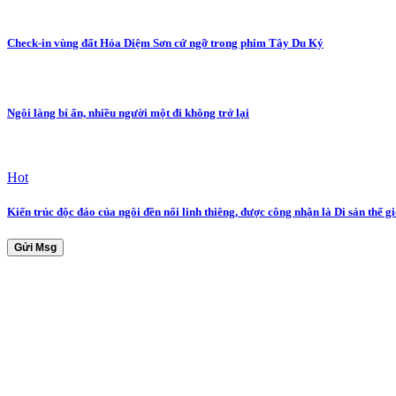
Check-in vùng đất Hỏa Diệm Sơn cứ ngỡ trong phim Tây Du Ký
Ngôi làng bí ẩn, nhiều người một đi không trở lại
Hot
Kiến trúc độc đáo của ngôi đền nổi linh thiêng, được công nhận là Di sản thế gi
Gửi Msg