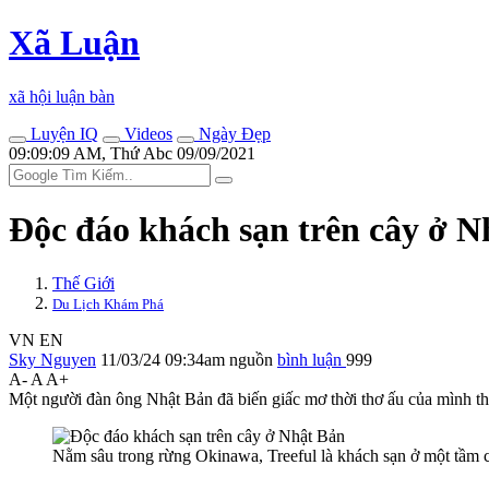
Xã Luận
xã hội luận bàn
Luyện IQ
Videos
Ngày Đẹp
09:09:09 AM, Thứ Abc 09/09/2021
Độc đáo khách sạn trên cây ở N
Thế Giới
Du Lịch Khám Phá
VN
EN
Sky Nguyen
11/03/24 09:34am
nguồn
bình luận
999
A-
A
A+
Một người đàn ông Nhật Bản đã biến giấc mơ thời thơ ấu của mình th
Nằm sâu trong rừng Okinawa, Treeful là khách sạn ở một tầm 