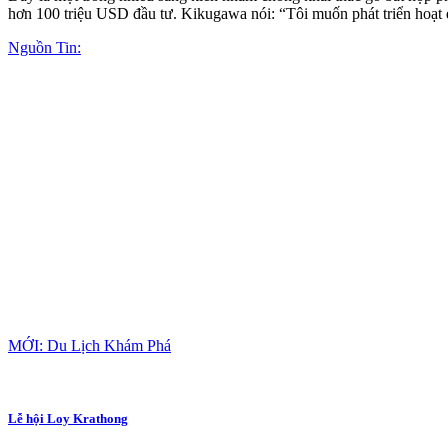
hơn 100 triệu USD đầu tư. Kikugawa nói: “Tôi muốn phát triển hoạt 
Nguồn Tin:
MỚI: Du Lịch Khám Phá
Lễ hội Loy Krathong