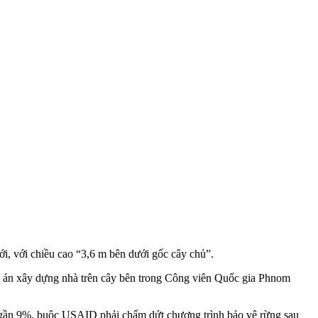
ới, với chiều cao “3,6 m bên dưới gốc cây chủ”.
 án xây dựng nhà trên cây bên trong Công viên Quốc gia Phnom
 gần 9%, buộc USAID phải chấm dứt chương trình bảo vệ rừng sau