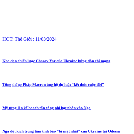
HOT: Thế Giới : 11/03/2024
Kho đạn chiến lược Chasov Yar của Ukraine hứng đòn chí mạng
Tổng thống Pháp Macron ủng hộ dự luật “kết thúc cuộc đời”
Mỹ từng lên kế hoạch tấn công phi hạt nhân vào Nga
Nga đột kích trung tâm tình báo “bí mật nhất” của Ukraine tại Odessa