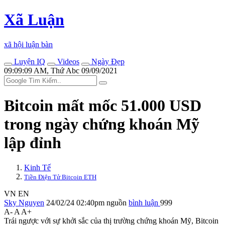
Xã Luận
xã hội luận bàn
Luyện IQ
Videos
Ngày Đẹp
09:09:09 AM, Thứ Abc 09/09/2021
Bitcoin mất mốc 51.000 USD
trong ngày chứng khoán Mỹ
lập đỉnh
Kinh Tế
Tiền Điện Tử Bitcoin ETH
VN
EN
Sky Nguyen
24/02/24 02:40pm
nguồn
bình luận
999
A-
A
A+
Trái ngược với sự khởi sắc của thị trường chứng khoán Mỹ, Bitcoin