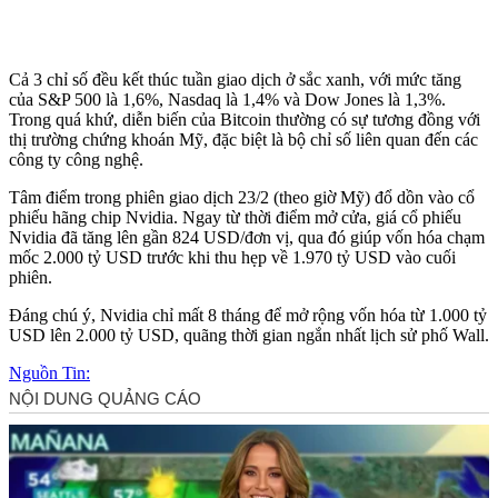
Cả 3 chỉ số đều kết thúc tuần giao dịch ở sắc xanh, với mức tăng
của S&P 500 là 1,6%, Nasdaq là 1,4% và Dow Jones là 1,3%.
Trong quá khứ, diễn biến của Bitcoin thường có sự tương đồng với
thị trường chứng khoán Mỹ, đặc biệt là bộ chỉ số liên quan đến các
công ty công nghệ.
Tâm điểm trong phiên giao dịch 23/2 (theo giờ Mỹ) đổ dồn vào cổ
phiếu hãng chip Nvidia. Ngay từ thời điểm mở cửa, giá cổ phiếu
Nvidia đã tăng lên gần 824 USD/đơn vị, qua đó giúp vốn hóa chạm
mốc 2.000 tỷ USD trước khi thu hẹp về 1.970 tỷ USD vào cuối
phiên.
Đáng chú ý, Nvidia chỉ mất 8 tháng để mở rộng vốn hóa từ 1.000 tỷ
USD lên 2.000 tỷ USD, quãng thời gian ngắn nhất lịch sử phố Wall.
Nguồn Tin: