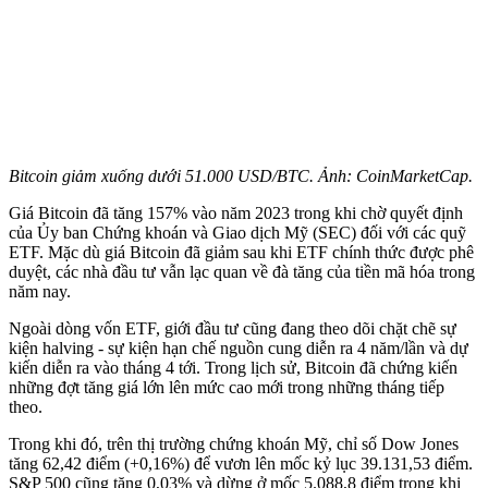
Bitcoin giảm xuống dưới 51.000 USD/BTC. Ảnh: CoinMarketCap.
Giá Bitcoin đã tăng 157% vào năm 2023 trong khi chờ quyết định
của Ủy ban Chứng khoán và Giao dịch Mỹ (SEC) đối với các quỹ
ETF. Mặc dù giá Bitcoin đã giảm sau khi ETF chính thức được phê
duyệt, các nhà đầu tư vẫn lạc quan về đà tăng của tiền mã hóa trong
năm nay.
Ngoài dòng vốn ETF, giới đầu tư cũng đang theo dõi chặt chẽ sự
kiện halving - sự kiện hạn chế nguồn cung diễn ra 4 năm/lần và dự
kiến diễn ra vào tháng 4 tới. Trong lịch sử, Bitcoin đã chứng kiến
những đợt tăng giá lớn lên mức cao mới trong những tháng tiếp
theo.
Trong khi đó, trên thị trường chứng khoán Mỹ, chỉ số Dow Jones
tăng 62,42 điểm (+0,16%) để vươn lên mốc kỷ lục 39.131,53 điểm.
S&P 500 cũng tăng 0,03% và dừng ở mốc 5.088,8 điểm trong khi