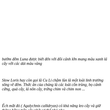
bướ‌ּm đê‌ּm Luna được biết đến với đôi cánh lớn mang màu xanh lá
cây với các dải màu vàng
Slow Loris hay còn gọi là Cu Li chậm lùn là một loài linh trưởng
sống về đêm. Thức ăn của chúng là các loài côn trùng, bọ cánh
cứng, quả cây, lá nõn cây, trứng chim và chim non ...
Ếch mắt đỏ ( Agalychnis callidryas) có khả năng leo cây và giữ