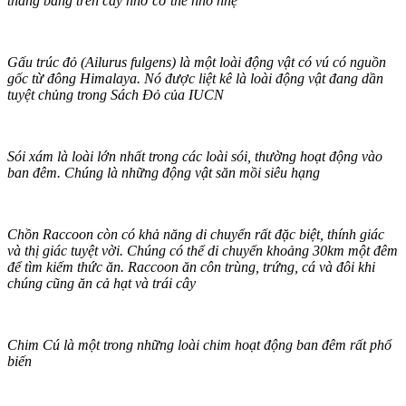
thăng bằng trên cây nhờ c‌ơ th‌ể nhỏ nhẹ
Gấu trúc đỏ (Ailurus fulgens) là một loài động vật có v‌ú có nguồn
gốc từ đông Himalaya. Nó được liệt kê là loài động vật đang dần
tuyệt chủng trong Sách Đỏ của IUCN
Sói xám là loài lớn nhất trong các loài sói, thường hoạt động vào
ban đêm. Chúng là những động vật săn mồi siêu hạng
Chồn Raccoon còn có khả năng di chuyển rất đặc biệt, thính giác
và thị giác tuyệt vời. Chúng có thể di chuyển khoảng 30km một đêm
để tìm kiếm thức ăn. Raccoon ăn côn trùng, trứng, cá và đôi khi
chúng cũng ăn cả hạt và trái cây
Chim Cú là một trong những loài chim hoạt động ban đêm rất phổ
biến