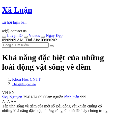
Xã Luận
xã hội luận bàn
ad@ contact us
Luyện IQ
Videos
Ngày Đẹp
09:09:09 AM, Thứ Abc 09/09/2021
Khả năng đặc biệt của những
loài động vật sống về đêm
Khoa Học CNTT
Thế giới tự nhiên
VN
EN
Sky Nguyen
29/01/24 09:00am
nguồn
bình luận
999
A-
A
A+
Tập tính sống về đêm của một số loài động vật khiến chúng có
những khả năng đặc biệt, nhưng cũng rất khó để thấy chúng trong