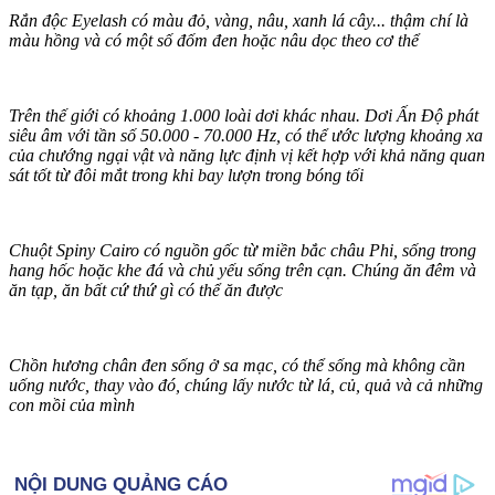
Rắn độc Eyelash có màu đỏ, vàng, nâu, xanh lá cây... thậm chí là
màu hồng và có một số đốm đen hoặc nâu dọc theo c‌ơ th‌ể
Trên thế giới có khoảng 1.000 loài dơi khác nhau. Dơi Ấn Độ phát
siêu âm với tần số 50.000 - 70.000 Hz, có thể ước lượng khoảng xa
của chướng ngại vật và năng lực định vị kết hợp với khả năng quan
sát tốt từ đôi mắt trong khi bay lượn trong bóng tối
Chuột Spiny Cairo có nguồn gốc từ miền bắc châu Phi, sống trong
hang hốc hoặc khe đá và chủ yếu sống trên cạn. Chúng ăn đêm và
ăn tạp, ăn bất cứ thứ gì có thể ăn được
Chồn hương chân đen sống ở sa mạc, có thể sống mà không cần
uống nước, thay vào đó, chúng lấy nước từ lá, củ, quả và cả những
con mồi của mình