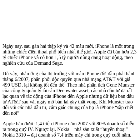
Ngày nay, sau gần hai thập kỷ và 42 mẫu mới, iPhone là một trong
những chiếc điện thoại phổ biến nhất thế giới. Apple đã bán hơn 2,3
tỷ chiếc iPhone và có hơn 1,5 tỷ người dùng đang hoạt động, theo
nghiên cứu của Demand Sage.
Dù vậy, phản ứng của thị trường với mẫu iPhone đời đầu phát hành
tháng 6/2007, phân phối độc quyền qua nhà mạng AT&T với giá
499 USD, lại không tốt đến thế. Theo nhà phân tích Gene Munster
của công ty quản lý tài sản Deepwater as‌set, các nhà đầu tư đã rất
lạc quan về tác động của iPhone đến Apple nhưng dữ liệu ban đầu
từ AT&T sau vài ngày mở bán lại gây thất vọng. Khi Munster trao
đổi với các nhà đầu tư, cảm giác chung của họ là iPhone “sắp chết
đến nơi”.
Apple bán được 1,4 triệu iPhone năm 2007 với 80% doanh số diễn
ra trong quý IV. Ngược lại, Nokia – nhà sản xuất “huyền thoại”
Nokia 3310 – đạt doanh số 7,4 triệu máy chỉ trong quý cuối năm.