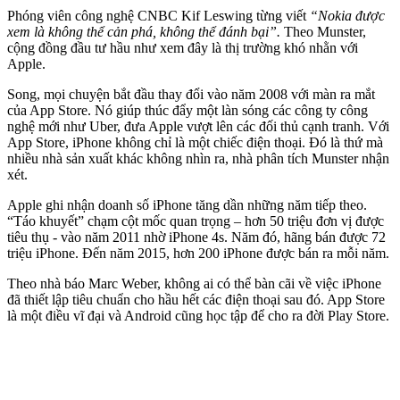
Phóng viên công nghệ CNBC Kif Leswing từng viết
“Nokia được
xem là không thể cản phá, không thể đánh bại”.
Theo Munster,
cộng đồng đầu tư hầu như xem đây là thị trường khó nhằn với
Apple.
Song, mọi chuyện bắt đầu thay đổi vào năm 2008 với màn ra mắt
của App Store. Nó giúp thúc đẩy một làn sóng các công ty công
nghệ mới như Uber, đưa Apple vượt lên các đối thủ cạnh tranh. Với
App Store, iPhone không chỉ là một chiếc điện thoại. Đó là thứ mà
nhiều nhà sản xuất khác không nhìn ra, nhà phân tích Munster nhận
xét.
Apple ghi nhận doanh số iPhone tăng dần những năm tiếp theo.
“Táo khuyết” chạm cột mốc quan trọng – hơn 50 triệu đơn vị được
tiêu thụ - vào năm 2011 nhờ iPhone 4s. Năm đó, hãng bán được 72
triệu iPhone. Đến năm 2015, hơn 200 iPhone được bán ra mỗi năm.
Theo nhà báo Marc Weber, không ai có thể bàn cãi về việc iPhone
đã thiết lập tiêu chuẩn cho hầu hết các điện thoại sau đó. App Store
là một điều vĩ đại và Android cũng học tập để cho ra đời Play Store.