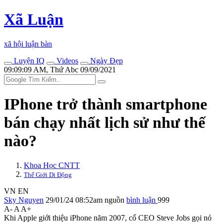
Xã Luận
xã hội luận bàn
Luyện IQ
Videos
Ngày Đẹp
09:09:09 AM, Thứ Abc 09/09/2021
IPhone trở thành smartphone
bán chạy nhất lịch sử như thế
nào?
Khoa Học CNTT
Thế Giới Di Động
VN
EN
Sky Nguyen
29/01/24 08:52am
nguồn
bình luận
999
A-
A
A+
Khi Apple giới thiệu iPhone năm 2007, cố CEO Steve Jobs gọi nó