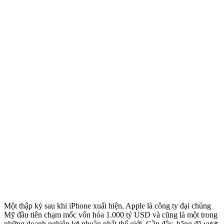
Một thập kỷ sau khi iPhone xuất hiện, Apple là công ty đại chúng
Mỹ đầu tiên chạm mốc vốn hóa 1.000 tỷ USD và cũng là một trong
những doanh nghiệp lợi nhuận nhất thế giới. Gần đây, hãng đã vượt