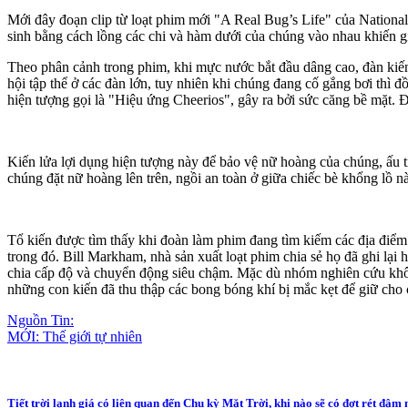
Mới đây đoạn clip từ loạt phim mới "A Real Bug’s Life" của National
sinh bằng cách lồng các chi và hàm dưới của chúng vào nhau khiến g
Theo phân cảnh trong phim, khi mực nước bắt đầu dâng cao, đàn kiến 
hội tập thể ở các đàn lớn, tuy nhiên khi chúng đang cố gắng bơi thì đ
hiện tượng gọi là "Hiệu ứng Cheerios", gây ra bởi sức căng bề mặt. Đi
Kiến lửa lợi dụng hiện tượng này để bảo vệ nữ hoàng của chúng, ấu t
chúng đặt nữ hoàng lên trên, ngồi an toàn ở giữa chiếc bè khổng lồ n
Tổ kiến được tìm thấy khi đoàn làm phim đang tìm kiếm các địa điểm
trong đó. Bill Markham, nhà sản xuất loạt phim chia sẻ họ đã ghi lạ
chia cấp độ và chuyển động siêu chậm. Mặc dù nhóm nghiên cứu khôn
những con kiến đã thu thập các bong bóng khí bị mắc kẹt để giữ cho 
Nguồn Tin:
MỚI: Thế giới tự nhiên
Tiết trời lạnh giá có liên quan đến Chu kỳ Mặt Trời, khi nào sẽ có đợt rét đậm