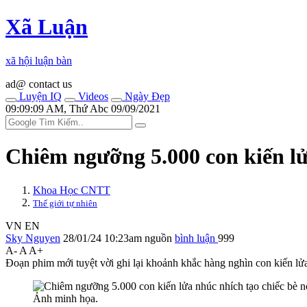
Xã Luận
xã hội luận bàn
ad@ contact us
Luyện IQ
Videos
Ngày Đẹp
09:09:09 AM, Thứ Abc 09/09/2021
Chiêm ngưỡng 5.000 con kiến lửa
Khoa Học CNTT
Thế giới tự nhiên
VN
EN
Sky Nguyen
28/01/24 10:23am
nguồn
bình luận
999
A-
A
A+
Đoạn phim mới tuyệt vời ghi lại khoảnh khắc hàng nghìn con kiến lửa
Ảnh minh họa.