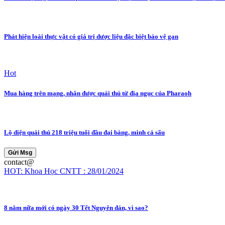
Phát hiện loài thực vật có giá trị dược liệu đặc biệt bảo vệ gan
Hot
Mua hàng trên mạng, nhận được quái thú từ địa ngục của Pharaoh
Lộ diện quái thú 218 triệu tuổi đầu đại bàng, mình cá sấu
Gửi Msg
contact@
HOT: Khoa Học CNTT : 28/01/2024
8 năm nữa mới có ngày 30 Tết Nguyên đán, vì sao?