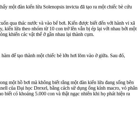
ấy một đàn kiến lửa Solenopsis invicta đã tạo ra một chiếc bè cứu
cuốn qua thác nước và vào bể bơi. Kiến được biết đến với hành vi xã
, kiến lửa theo nhóm từ 10 con trở lên vẫn bị ép lại với nhau bởi một
lỏng khiến các vật thể ở gần nhau lại thành cụm.
 hàm để tạo thành một chiếc bè lớn hơi lõm vào ở giữa. Sau đó,
trong một hồ bơi mà không biết rằng một đàn kiến lửa đang sống bên
onnell của Đại học Drexel, bằng cách sử dụng ống kính macro, vỏ phân
iết có khoảng 5.000 con và thật ngạc nhiên khi họ phát hiện ra