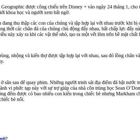
 Geographic được công chiếu trên Disney + vào ngày 24 tháng 1, cho th
iới khoa học và người xem bất ngờ.
đang thu thập các con của chúng và tập hợp lại với nhau trước khi bị 
ồng thời các chân đá của chúng chủ động đẩy nhau, bất chấp lực đẩy này
ều này xảy ra khi các vật thể nhỏ, tạo ra một vết lõm trên bề mặt chất 
rùng, nhộng và kiến thợ được tập hợp lại với nhau, sau đó lồng chân và
ày.
 ở sân sau để quay phim. Những người trinh sát địa điểm đã bật nước 
i hành vi phức tạp này với sự trợ giúp của nhà côn trùng học Sean O’D
g đếm được có bao nhiêu con kiến trong chiếc bè nhưng Markham cho b
chiếc bè nổi.
 mới?