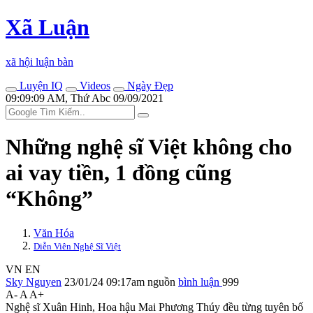
Xã Luận
xã hội luận bàn
Luyện IQ
Videos
Ngày Đẹp
09:09:09 AM, Thứ Abc 09/09/2021
Những nghệ sĩ Việt không cho
ai vay tiền, 1 đồng cũng
“Không”
Văn Hóa
Diễn Viên Nghệ Sĩ Việt
VN
EN
Sky Nguyen
23/01/24 09:17am
nguồn
bình luận
999
A-
A
A+
Nghệ sĩ Xuân Hinh, Hoa hậu Mai Phương Thúy đều từng tuyên bố