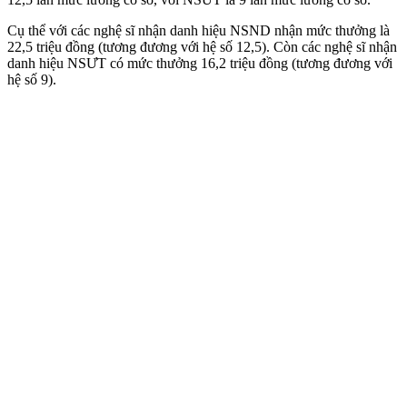
Cụ thể với các nghệ sĩ nhận danh hiệu NSND nhận mức thưởng là
22,5 triệu đồng (tương đương với hệ số 12,5). Còn các nghệ sĩ nhận
danh hiệu NSƯT có mức thưởng 16,2 triệu đồng (tương đương với
hệ số 9).