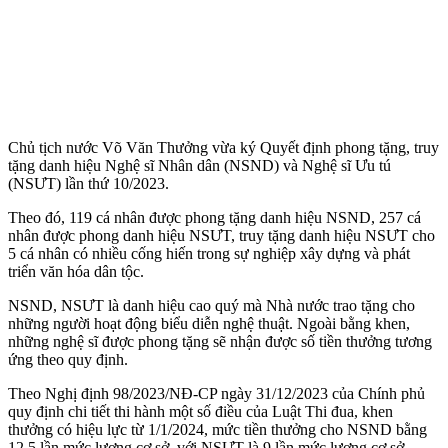
Chủ tịch nước Võ Văn Thưởng vừa ký Quyết định phong tặng, truy
tặng danh hiệu Nghệ sĩ Nhân dân (NSND) và Nghệ sĩ Ưu tú
(NSƯT) lần thứ 10/2023.
Theo đó, 119 cá nhân được phong tặng danh hiệu NSND, 257 cá
nhân được phong danh hiệu NSƯT, truy tặng danh hiệu NSƯT cho
5 cá nhân có nhiều cống hiến trong sự nghiệp xây dựng và phát
triển văn hóa dân tộc.
NSND, NSƯT là danh hiệu cao quý mà Nhà nước trao tặng cho
những người hoạt động biểu diễn nghệ thuật. Ngoài bằng khen,
những nghệ sĩ được phong tặng sẽ nhận được số tiền thưởng tương
ứng theo quy định.
Theo Nghị định 98/2023/NĐ-CP ngày 31/12/2023 của Chính phủ
quy định chi tiết thi hành một số điều của Luật Thi đua, khen
thưởng có hiệu lực từ 1/1/2024, mức tiền thưởng cho NSND bằng
12,5 lần mức lương cơ sở, với NSƯT là 9 lần mức lương cơ sở.