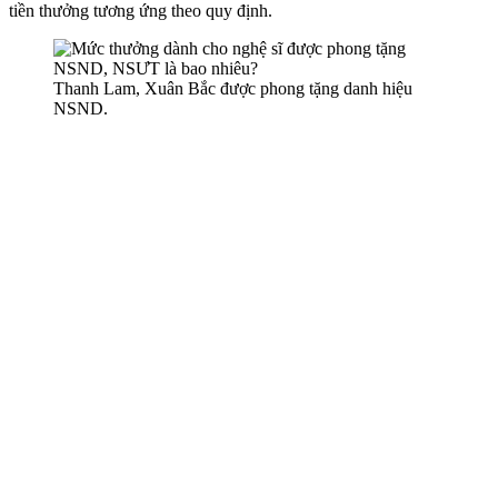
tiền thưởng tương ứng theo quy định.
Thanh Lam, Xuân Bắc được phong tặng danh hiệu
NSND.