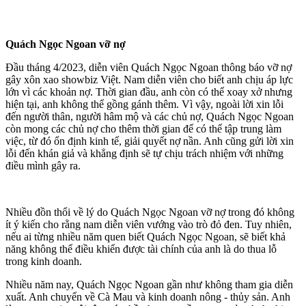
Quách Ngọc Ngoan vỡ nợ
Đầu tháng 4/2023, diễn viên Quách Ngọc Ngoan thông báo vỡ nợ
gây xôn xao showbiz Việt. Nam diễn viên cho biết anh chịu áp lực
lớn vì các khoản nợ. Thời gian đầu, anh còn có thể xoay xở nhưng
hiện tại, anh không thể gồng gánh thêm. Vì vậy, ngoài lời xin lỗi
đến người thân, người hâm mộ và các chủ nợ, Quách Ngọc Ngoan
còn mong các chủ nợ cho thêm thời gian để có thể tập trung làm
việc, từ đó ổn định kinh tế, giải quyết nợ nần. Anh cũng gửi lời xin
lỗi đến khán giả và khẳng định sẽ tự chịu trách nhiệm với những
điều mình gây ra.
Nhiều đồn thổi về lý do Quách Ngọc Ngoan vỡ nợ trong đó không
ít ý kiến cho rằng nam diễn viên vướng vào trò đỏ đen. Tuy nhiên,
nếu ai từng nhiều năm quen biết Quách Ngọc Ngoan, sẽ biết khả
năng không thể điều khiển được tài chính của anh là do thua lỗ
trong kinh doanh.
Nhiều năm nay, Quách Ngọc Ngoan gần như không tham gia diễn
xuất. Anh chuyển về Cà Mau và kinh doanh nông - thủy sản. Anh