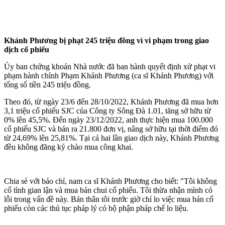
Khánh Phương bị phạt 245 triệu đồng vì vi phạm trong giao
dịch cổ phiếu
Ủy ban chứng khoán Nhà nước đã ban hành quyết định xử phạt vi
phạm hành chính Phạm Khánh Phương (ca sĩ Khánh Phương) với
tổng số tiền 245 triệu đồng.
Theo đó, từ ngày 23/6 đến 28/10/2022, Khánh Phương đã mua hơn
3,1 triệu cổ phiếu SJC của Công ty Sông Đà 1.01, tăng sở hữu từ
0% lên 45,5%. Đến ngày 23/12/2022, anh thực hiện mua 100.000
cổ phiếu SJC và bán ra 21.800 đơn vị, nâng sở hữu tại thời điểm đó
từ 24,69% lên 25,81%. Tại cả hai lần giao dịch này, Khánh Phương
đều không đăng ký chào mua công khai.
Chia sẻ với báo chí, nam ca sĩ Khánh Phương cho biết: "Tôi không
cố tình gian lận và mua bán chui cổ phiếu. Tôi thừa nhận mình có
lỗi trong vấn đề này. Bản thân tôi trước giờ chỉ lo việc mua bán cổ
phiếu còn các thủ tục pháp lý có bộ phận pháp chế lo liệu.