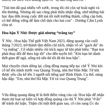
"Trái tim đã quá nhiều vết xước, trong tôi chỉ còn sự hoài nghi và
tổn thương. Nhưng dù sao cũng phải thừa nhận rằng, nhờ những bài
học đau đớn trong cuộc đời mà tôi mới trưởng thành, cứng cáp hơn,
có thể đứng vững để làm chỗ dựa cho hai con" - Dương Cẩm Lynh
chia sẻ.
Hoa hậu Ý Nhi: Được giải nhưng “trắng tay”
Ý Nhi - Hoa hậu Thế giới Việt Nam 2023, đăng quang vào cuối
tháng 7/2023, trở thành tâm điểm chỉ trích, nhận vô số "gạch đá" do
"vạ miệng". Cô nhận nhiều chỉ trích ngay từ khi phát biểu: "Bạn trai
phải thay đổi để theo kịp tôi" cho đến tuyên bố: "Khi bạn bè dành
thời gian để ngủ, uống trà sữa thì tôi đã thi hoa hậu".
Mọi chuyện chưa dừng lại, cộng đồng mạng tiếp tục chê Ý Nhi khi
cô kể tên mình trước vua Quang Trung, nhà thơ Hàn Mặc Tử khi
được yêu cầu kể tên 3 người nổi tiếng quê Bình Định. Cụ thể, nàng
hậu đáp: "Em, nhà thơ Hà Mặc Tử và vua Quang Trung".
Vừa đăng quang đáng lẽ là thời điểm vàng của các Hoa hậu để nhận
tham dự loạt sự kiện và hợp đồng quảng cáo thì Ý Nhi phải “ở ẩn”
để tránh dư luận. Thậm chí một thời gian sau, cô còn sang Úc du