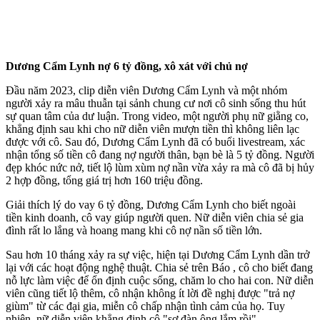
Dương Cẩm Lynh nợ 6 tỷ đồng, xô xát với chủ nợ
Đầu năm 2023, clip diễn viên Dương Cẩm Lynh và một nhóm
người xảy ra mâu thuẫn tại sảnh chung cư nơi cô sinh sống thu hút
sự quan tâm của dư luận. Trong video, một người phụ nữ giằng co,
khẳng định sau khi cho nữ diễn viên mượn tiền thì không liên lạc
được với cô. Sau đó, Dương Cẩm Lynh đã có buổi livestream, xác
nhận tổng số tiền cô đang nợ người thân, bạn bè là 5 tỷ đồng. Người
đẹp khóc nức nở, tiết lộ lùm xùm nợ nần vừa xảy ra mà cô đã bị hủy
2 hợp đồng, tổng giá trị hơn 160 triệu đồng.
Giải thích lý do vay 6 tỷ đồng, Dương Cẩm Lynh cho biết ngoài
tiền kinh doanh, cô vay giúp người quen. Nữ diễn viên chia sẻ gia
đình rất lo lắng và hoang mang khi cô nợ nần số tiền lớn.
Sau hơn 10 tháng xảy ra sự việc, hiện tại Dương Cẩm Lynh dần trở
lại với các hoạt động nghệ thuật. Chia sẻ trên Báo , cô cho biết đang
nỗ lực làm việc để ổn định cuộc sống, chăm lo cho hai con. Nữ diễn
viên cũng tiết lộ thêm, cô nhận không ít lời đề nghị được "trả nợ
giùm" từ các đại gia, miễn cô chấp nhận tình cảm của họ. Tuy
nhiên, nữ diễn viên khẳng định cô "sợ đàn ông lắm rồi".