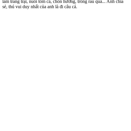
làm trang trại, nuôi tôm cá, chồn hương, trồng rau quả... Anh chia
sẻ, thú vui duy nhất của anh là đi câu cá.