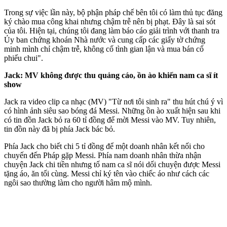
Trong sự việc lần này, bộ phận pháp chế bên tôi có làm thủ tục đăng
ký chào mua công khai nhưng chậm trễ nên bị phạt. Đây là sai sót
của tôi. Hiện tại, chúng tôi đang làm báo cáo giải trình với thanh tra
Ủy ban chứng khoán Nhà nước và cung cấp các giấy tờ chứng
minh mình chỉ chậm trễ, không cố tình gian lận và mua bán cổ
phiếu chui".
Jack: MV không được thu quảng cáo, ồn ào khiến nam ca sĩ ít
show
Jack ra video clip ca nhạc (MV) "Từ nơi tôi sinh ra" thu hút chú ý vì
có hình ảnh siêu sao bóng đá Messi. Những ồn ào xuất hiện sau khi
có tin đồn Jack bỏ ra 60 tỉ đồng để mời Messi vào MV. Tuy nhiên,
tin đồn này đã bị phía Jack bác bỏ.
Phía Jack cho biết chi 5 tỉ đồng để một doanh nhân kết nối cho
chuyến đến Pháp gặp Messi. Phía nam doanh nhân thừa nhận
chuyện Jack chi tiền nhưng tố nam ca sĩ nói dối chuyện được Messi
tặng áo, ăn tối cùng. Messi chỉ ký tên vào chiếc áo như cách các
ngôi sao thường làm cho người hâm mộ mình.