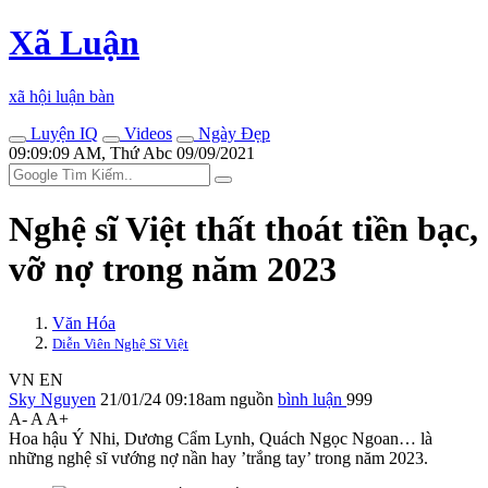
Xã Luận
xã hội luận bàn
Luyện IQ
Videos
Ngày Đẹp
09:09:09 AM, Thứ Abc 09/09/2021
Nghệ sĩ Việt thất thoát tiền bạc,
vỡ nợ trong năm 2023
Văn Hóa
Diễn Viên Nghệ Sĩ Việt
VN
EN
Sky Nguyen
21/01/24 09:18am
nguồn
bình luận
999
A-
A
A+
Hoa hậu Ý Nhi, Dương Cẩm Lynh, Quách Ngọc Ngoan… là
những nghệ sĩ vướng nợ nần hay ’trắng tay’ trong năm 2023.