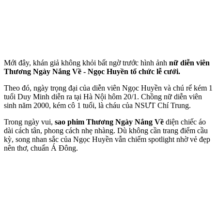
Mới đây, khán giả không khỏi bất ngờ trước hình ảnh
nữ diễn viên
Thương Ngày Nắng Về - Ngọc Huyền tổ chức lễ cưới.
Theo đó, ngày trọng đại của diễn viên Ngọc Huyền và chú rể kém 1
tuổi Duy Minh diễn ra tại Hà Nội hôm 20/1. Chồng nữ diễn viên
sinh năm 2000, kém cô 1 tuổi, là cháu của NSƯT Chí Trung.
Trong ngày vui,
sao phim Thương Ngày Nắng Về
diện chiếc áo
dài cách tân, phong cách nhẹ nhàng. Dù không cần trang điểm cầu
kỳ, song nhan sắc của Ngọc Huyền vẫn chiếm spotlight nhờ vẻ đẹp
nên thơ, chuẩn Á Đông.