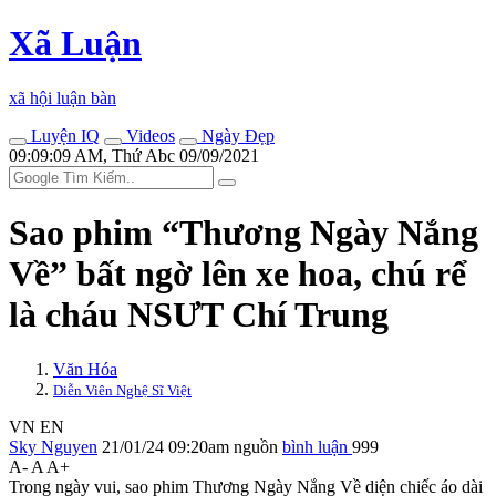
Xã Luận
xã hội luận bàn
Luyện IQ
Videos
Ngày Đẹp
09:09:09 AM, Thứ Abc 09/09/2021
Sao phim “Thương Ngày Nắng
Về” bất ngờ lên xe hoa, chú rể
là cháu NSƯT Chí Trung
Văn Hóa
Diễn Viên Nghệ Sĩ Việt
VN
EN
Sky Nguyen
21/01/24 09:20am
nguồn
bình luận
999
A-
A
A+
Trong ngày vui, sao phim Thương Ngày Nắng Về diện chiếc áo dài