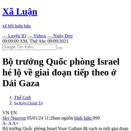
Xã Luận
xã hội luận bàn
Luyện IQ
Videos
Ngày Đẹp
09:09:09 AM, Thứ Abc 09/09/2021
Bộ trưởng Quốc phòng Israel
hé lộ về giai đoạn tiếp theo ở
Dải Gaza
Thế Giới
Sự Kiện Chính Trị
VN
EN
Sky Nguyen
05/01/24 11:28am
nguồn
bình luận
999
A-
A
A+
Bộ trưởng Quốc phòng Israel Yoav Gallant đã vạch ra một giai đoạn