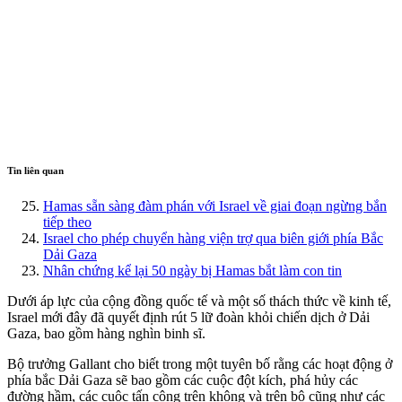
Tin liên quan
Hamas sẵn sàng đàm phán với Israel về giai đoạn ngừng bắn
tiếp theo
Israel cho phép chuyển hàng viện trợ qua biên giới phía Bắc
Dải Gaza
Nhân chứng kể lại 50 ngày bị Hamas bắt làm con tin
Dưới áp lực của cộng đồng quốc tế và một số thách thức về kinh tế,
Israel mới đây đã quyết định rút 5 lữ đoàn khỏi chiến dịch ở Dải
Gaza, bao gồm hàng nghìn binh sĩ.
Bộ trưởng Gallant cho biết trong một tuyên bố rằng các hoạt động ở
phía bắc Dải Gaza sẽ bao gồm các cuộc đột kích, phá hủy các
đường hầm, các cuộc tấn công trên không và trên bộ cũng như các