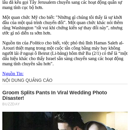
lâu đã kêu gọi Tây Jerusalem chuyển sang các hoạt động quân sự
mang tính cục bộ hơn.
Một quan chức Mỹ cho biết: "Những gì chúng tôi thấy là sự khởi
đầu của một quá trình chuyển đổi". Một quan chức khác nói thêm
rằng Washington “rất vui khi chứng kiến sự thay đổi này”, nhưng
ước gì nó diễn ra sớm hơn.
Nguồn tin của
Politico
cho biết, việc phó thủ lĩnh Hamas Saleh al-
Arouri thiệt mạng trong một cuộc tấn công bằng máy bay không
người lái ở ngoại ô Beirut (Li-băng) hôm thứ Ba (2/1) có thể là “một
dấu hiệu khác cho thấy Israel sẵn sàng chuyển sang các hoạt động
mang tính chuyên sâu hơn".
Nguồn Tin: