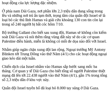
hoạt động của lực lượng đặc nhiệm.
Ở phía nam Dải Gaza, nơi phần lớn 2,3 triệu dân đang sống trong
lều và những nơi trú ẩn tạm thời, trọng tâm của quân đội Israel sẽ là
loại bỏ các thủ lĩnh Hamas và giải cứu khoảng 130 con tin còn lại
trong số 240 người bị bắt cóc hôm 7/10.
Bộ trưởng Gallant cho biết sau xung đột, Hamas sẽ không còn kiểm
soát Dải Gaza và nói thêm rằng vùng đất này sẽ do các cơ quan
Palestine điều hành, miễn là không có mối đe dọa nào đối với Israel.
Nhằm giúp ngăn chặn xung đột lan rộng, Ngoại trưởng Mỹ Antony
Blinken tới Trung Đông vào thứ Năm (4/1) cho các hoạt động ngoại
giao kéo dài một tuần.
Chiến dịch của Israel nhằm vào Hamas sắp bước sang mốc ba
tháng. Cơ quan y tế Dải Gaza cho biết tổng số người Palestine thiệt
mạng đã lên tới 22.438 người vào thứ Năm (4/1), gần 1% trong tổng
số 2,3 triệu dân ở khu vực này.
Quân đội Israel tuyên bố đã loại bỏ 8.000 tay súng ở Dải Gaza.