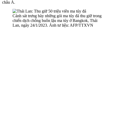
châu Á.
Cảnh sát trưng bày những gói m‌a tú‌y đá thu giữ trong
chiến dịch chống buôn lậu m‌a tú‌y ở Bangkok, Thái
Lan, ngày 24/1/2023. Ảnh tư liệu: AFP/TTXVN