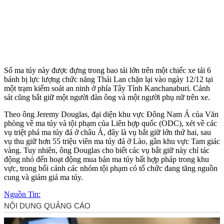
Số m‌a tú‌y này được đựng trong bao tải lớn trên một chiếc xe tải 6
bánh bị lực lượng chức năng Thái Lan chặn lại vào ngày 12/12 tại
một trạm kiểm soát an ninh ở phía Tây Tỉnh Kanchanaburi. Cảnh
sát cũng bắt giữ một người đàn ông và một người phụ nữ trên xe.
Theo ông Jeremy Douglas, đại diện khu vực Đông Nam Á của Văn
phòng về m‌a tú‌y và tội phạm của Liên hợp quốc (ODC), xét về các
vụ triệt phá m‌a tú‌y đá ở châu Á, đây là vụ bắt giữ lớn thứ hai, sau
vụ thu giữ hơn 55 triệu viên m‌a tú‌y đá ở Lào, gần khu vực Tam giác
vàng. Tuy nhiên, ông Douglas cho biết các vụ bắt giữ này chỉ tác
động nhỏ đến hoạt động mua bán m‌a tú‌y bất hợp pháp trong khu
vực, trong bối cảnh các nhóm tội phạm có tổ chức đang tăng nguồn
cung và giảm giá m‌a tú‌y.
Nguồn Tin: