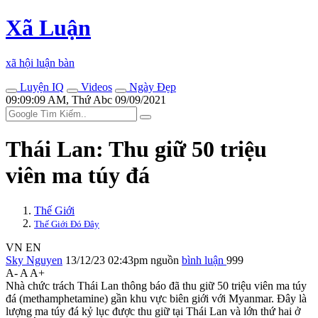
Xã Luận
xã hội luận bàn
Luyện IQ
Videos
Ngày Đẹp
09:09:09 AM, Thứ Abc 09/09/2021
Thái Lan: Thu giữ 50 triệu
viên m‌a tú‌y đá
Thế Giới
Thế Giới Đó Đây
VN
EN
Sky Nguyen
13/12/23 02:43pm
nguồn
bình luận
999
A-
A
A+
Nhà chức trách Thái Lan thông báo đã thu giữ 50 triệu viên m‌a tú‌y
đá (methamphetamine) gần khu vực biên giới với Myanmar. Đây là
lượng m‌a tú‌y đá kỷ lục được thu giữ tại Thái Lan và lớn thứ hai ở