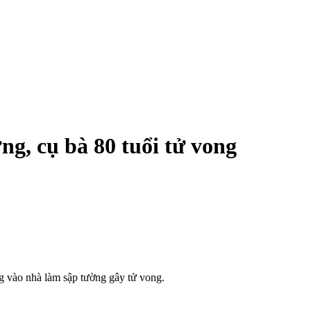
g, cụ bà 80 tuổi t‌ử von‌g
g vào nhà làm sập tường gây t‌ử von‌g.