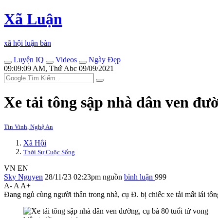
Xã Luận
xã hội luận bàn
Luyện IQ
Videos
Ngày Đẹp
09:09:09 AM, Thứ Abc 09/09/2021
Xe tải tông sập nhà dân ven đườn
Tin Vinh, Nghệ An
Xã Hội
Thời Sự Cuộc Sống
VN
EN
Sky Nguyen
28/11/23 02:23pm
nguồn
bình luận
999
A-
A
A+
Đang ngủ cùng người thân trong nhà, cụ Đ. bị chiếc xe tải mất lái tôn