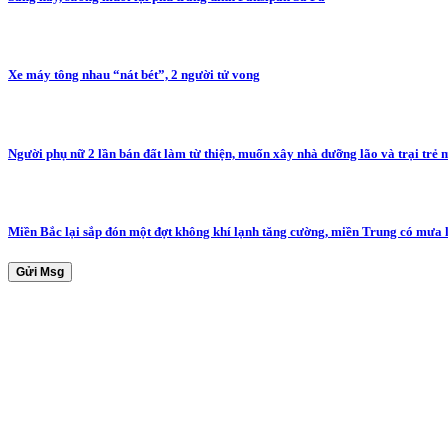
Xe máy tông nhau “nát bét”, 2 người tử vong
Người phụ nữ 2 lần bán đất làm từ thiện, muốn xây nhà dưỡng lão và trại trẻ 
Miền Bắc lại sắp đón một đợt không khí lạnh tăng cường, miền Trung có mưa 
Gửi Msg