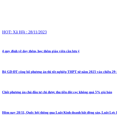
HOT: Xã Hội : 28/11/2023
4 quy định về dạy thêm, học thêm giáo viên cần lưu ý
Bộ GD-ĐT công bố phương án thi tốt nghiệp THPT từ năm 2025 vào chiều 29-
Chốt phương án chủ đầu tư chỉ được thu tiền đặt cọc không quá 5% giá bán
Hôm nay 28/11, Quốc hội thông qua Luật Kinh doanh bất động sản, Luật Lực lư