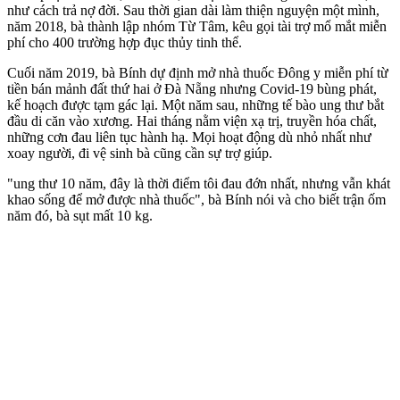
như cách trả nợ đời. Sau thời gian dài làm thiện nguyện một mình,
năm 2018, bà thành lập nhóm Từ Tâm, kêu gọi tài trợ mổ mắt miễn
phí cho 400 trường hợp đục thủy tinh thể.
Cuối năm 2019, bà Bính dự định mở nhà thuốc Đông y miễn phí từ
tiền bán mảnh đất thứ hai ở Đà Nẵng nhưng Covid-19 bùng phát,
kế hoạch được tạm gác lại. Một năm sau, những tế bào ung thư bắt
đầu di căn vào xương. Hai tháng nằm viện xạ trị, truyền hó‌a chấ‌t,
những cơn đau liên tục hành hạ. Mọi hoạt động dù nhỏ nhất như
xoay người, đi vệ sinh bà cũng cần sự trợ giúp.
"ung thư 10 năm, đây là thời điểm tôi đau đớn nhất, nhưng vẫn khát
khao sống để mở được nhà thuốc", bà Bính nói và cho biết trận ốm
năm đó, bà sụt mất 10 kg.