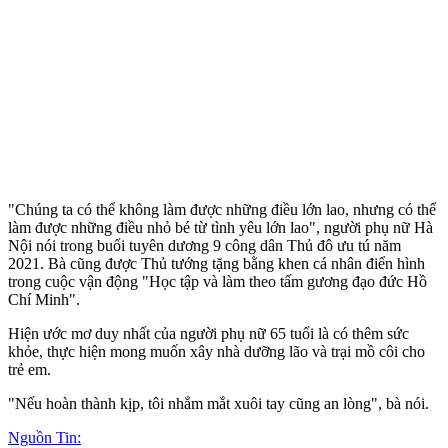
"Chúng ta có thể không làm được những điều lớn lao, nhưng có thể
làm được những điều nhỏ bé từ tình yêu lớn lao", người phụ nữ Hà
Nội nói trong buổi tuyên dương 9 công dân Thủ đô ưu tú năm
2021. Bà cũng được Thủ tướng tặng bằng khen cá nhân điển hình
trong cuộc vận động "Học tập và làm theo tấm gương đạo đức Hồ
Chí Minh".
Hiện ước mơ duy nhất của người phụ nữ 65 tuổi là có thêm sức
khỏe, thực hiện mong muốn xây nhà dưỡng lão và trại mồ côi cho
trẻ em.
"Nếu hoàn thành kịp, tôi nhắm mắt xuôi tay cũng an lòng", bà nói.
Nguồn Tin: