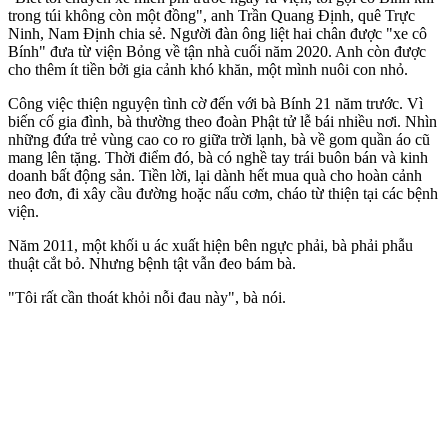
trong túi không còn một đồng", anh Trần Quang Định, quê Trực
Ninh, Nam Định chia sẻ. Người đàn ông liệt hai chân được "xe cô
Bính" đưa từ viện Bỏng về tận nhà cuối năm 2020. Anh còn được
cho thêm ít tiền bởi gia cảnh khó khăn, một mình nuôi con nhỏ.
Công việc thiện nguyện tình cờ đến với bà Bính 21 năm trước. Vì
biến cố gia đình, bà thường theo đoàn Phật tử lễ bái nhiều nơi. Nhìn
những đứa trẻ vùng cao co ro giữa trời lạnh, bà về gom quần áo cũ
mang lên tặng. Thời điểm đó, bà có nghề tay trái buôn bán và kinh
doanh bất động sản. Tiền lời, lại dành hết mua quà cho hoàn cảnh
neo đơn, đi xây cầu đường hoặc nấu cơm, cháo từ thiện tại các bệnh
viện.
Năm 2011, một khối u ác xuất hiện bên ngực phải, bà phải phẫu
thuật cắt bỏ. Nhưng bệnh tật vẫn đeo bám bà.
"Tôi rất cần thoát khỏi nỗi đau này", bà nói.