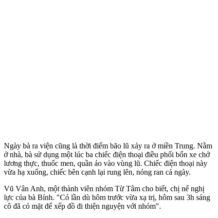
Ngày bà ra viện cũng là thời điểm bão lũ xảy ra ở miền Trung. Nằm
ở nhà, bà sử dụng một lúc ba chiếc điện thoại điều phối bốn xe chở
lương thực, thuốc men, quần áo vào vùng lũ. Chiếc điện thoại này
vừa hạ xuống, chiếc bên cạnh lại rung lên, nóng ran cả ngày.
Vũ Vân Anh, một thành viên nhóm Từ Tâm cho biết, chị nể nghị
lực của bà Bính. "Có lần dù hôm trước vừa xạ trị, hôm sau 3h sáng
cô đã có mặt để xếp đồ đi thiện nguyện với nhóm".