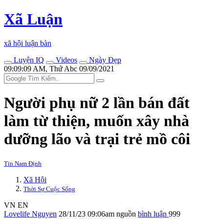
Xã Luận
xã hội luận bàn
Luyện IQ
Videos
Ngày Đẹp
09:09:09 AM, Thứ Abc 09/09/2021
Người phụ nữ 2 lần bán đất
làm từ thiện, muốn xây nhà
dưỡng lão và trại trẻ mồ côi
Tin Nam Định
Xã Hội
Thời Sự Cuộc Sống
VN
EN
Lovelife Nguyen
28/11/23 09:06am
nguồn
bình luận
999