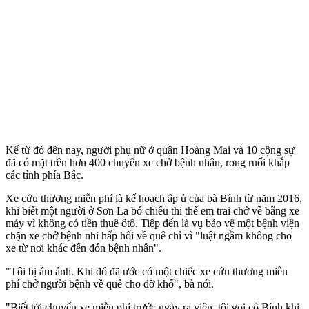
Kể từ đó đến nay, người phụ nữ ở quận Hoàng Mai và 10 cộng sự
đã có mặt trên hơn 400 chuyến xe chở bệnh nhân, rong ruổi khắp
các tỉnh phía Bắc.
Xe cứu thương miễn phí là kế hoạch ấp ủ của bà Bính từ năm 2016,
khi biết một người ở Sơn La bó chiếu th‌i th‌ể em trai chở về bằng xe
máy vì không có tiền thuê ôtô. Tiếp đến là vụ bảo vệ một bệnh viện
chặn xe chở bệnh nhi hấp hối về quê chỉ vì "luật ngầm không cho
xe từ nơi khác đến đón bệnh nhân".
"Tôi bị ám ảnh. Khi đó đã ước có một chiếc xe cứu thương miễn
phí chở người bệnh về quê cho đỡ khổ", bà nói.
"Biết tới chuyến xe miễn phí trước ngày ra viện, tôi gọi cô Bính khi