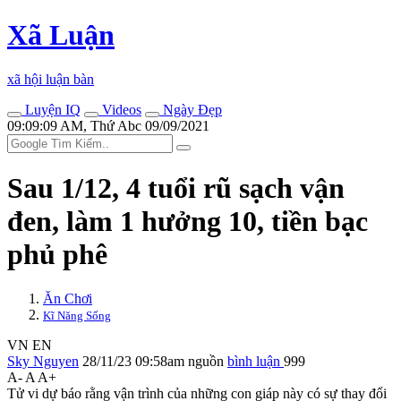
Xã Luận
xã hội luận bàn
Luyện IQ
Videos
Ngày Đẹp
09:09:09 AM, Thứ Abc 09/09/2021
Sau 1/12, 4 tuổi rũ sạch vận
đen, làm 1 hưởng 10, tiền bạc
phủ phê
Ăn Chơi
Kĩ Năng Sống
VN
EN
Sky Nguyen
28/11/23 09:58am
nguồn
bình luận
999
A-
A
A+
Tử vi dự báo rằng vận trình của những con giáp này có sự thay đổi