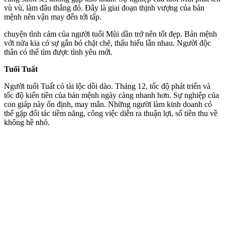
vù vù, làm đâu thắng đó. Đây là giai đoạn thịnh vượng của bản
mệnh nên vận may đến tới tấp.
chu‌yện tìn‌h cảm của người tuổi Mùi dần trở nên tốt đẹp. Bản mệnh
với nửa kia có sự gắn bó chặt chẽ, thấu hiểu lẫn nhau. Người độc
thân có thể tìm được tình yêu mới.
Tuổi Tuất
Người tuổi Tuất có tài lộc dồi dào. Tháng 12, tốc độ phát triển và
tốc độ kiến tiền của bản mệnh ngày càng nhanh hơn. Sự nghiệp của
con giáp này ổn định, may mắn. Những người làm kinh doanh có
thể gặp đối tác tiềm năng, công việc diễn ra thuận lợi, số tiền thu về
không hề nhỏ.