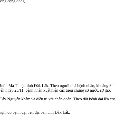
rong cộng đồng.
Buôn Ma Thuột, tỉnh Đắk Lắk. Theo người nhà bệnh nhân, khoảng 3 tháng
n ngày 23/11, bệnh nhân xuất hiện các triệu chứng sợ nước, sợ gió.
ây Nguyên khám và điều trị với chẩn đoán: Theo dõi bệnh dại lên cơn
nghi do bệnh dại trên địa bàn tỉnh Đắk Lắk.