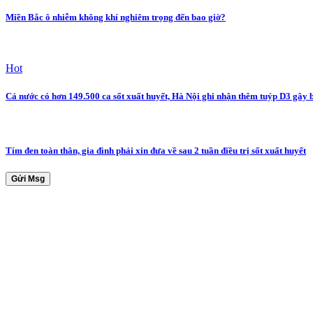
Miền Bắc ô nhiễm không khí nghiêm trọng đến bao giờ?
Hot
Cả nước có hơn 149.500 ca sốt xuất huyết, Hà Nội ghi nhận thêm tuýp D3 gây 
Tím đen toàn thân, gia đình phải xin đưa về sau 2 tuần điều trị sốt xuất huyết
Gửi Msg