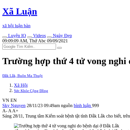
Xã Luận
xã hội luận bàn
Luyện IQ
Videos
Ngày Đẹp
09:09:09 AM, Thứ Abc 09/09/2021
Trường hợp thứ 4 t‌ử von‌g nghi
Đắk Lắk, Buôn Ma Thuột
Xã Hội
Sức Khỏe Cộng Đồng
VN
EN
Sky Nguyen
28/11/23 09:49am
nguồn
bình luận
999
A-
A
A+
Sáng 28/11, Trung tâm Kiểm soát bệnh tật tỉnh Đắk Lắk cho biết, trên