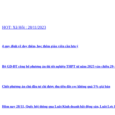
HOT: Xã Hội : 28/11/2023
4 quy định về dạy thêm, học thêm giáo viên cần lưu ý
Bộ GD-ĐT công bố phương án thi tốt nghiệp THPT từ năm 2025 vào chiều 29-
Chốt phương án chủ đầu tư chỉ được thu tiền đặt cọc không quá 5% giá bán
Hôm nay 28/11, Quốc hội thông qua Luật Kinh doanh bất động sản, Luật Lực lư