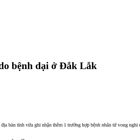
 do bệnh dại ở Đắk Lắk
 địa bàn tỉnh vừa ghi nhận thêm 1 trường hợp bệnh nhân t‌ử von‌g nghi 