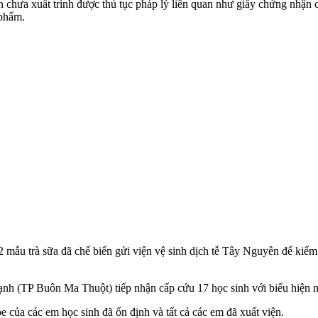
n chưa xuất trình được thủ tục pháp lý liên quan như giấy chứng nhận 
 phẩm.
à 2 mẫu trà sữa đã chế biến gửi viện vệ sinh dịch tễ Tây Nguyên để ki
nh (TP Buôn Ma Thuột) tiếp nhận cấp cứu 17 học sinh với biểu hiện 
 của các em học sinh đã ổn định và tất cả các em đã xuất viện.