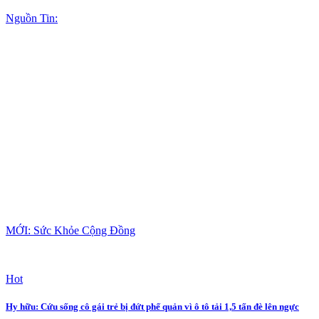
Nguồn Tin:
MỚI: Sức Khỏe Cộng Đồng
Hot
Hy hữu: Cứu sống cô gái trẻ bị đứt phế quản vì ô tô tải 1,5 tấn đè lên ngực