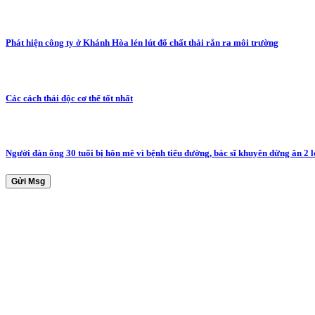
Phát hiện công ty ở Khánh Hòa lén lút đổ chất thải rắn ra môi trường
Các cách thải độc cơ thể tốt nhất
Người đàn ông 30 tuổi bị hôn mê vì bệnh tiểu đường, bác sĩ khuyên dừng ăn 2 
Gửi Msg