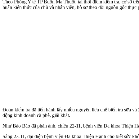
Theo Phòng Y tế TP Buôn Ma Thuột, tại thời điểm kiểm tra, cơ sở trê
huấn kiến thức của chủ và nhân viên, hồ sơ theo dõi nguồn gốc thực
Đoàn kiểm tra đã tiến hành lấy nhiều nguyên liệu chế biến trà sữa v
động kinh doanh cà phê, giải khát.
Như Báo Báo đã phản ánh, chiều 22-11, bệnh viện Đa khoa Thiện Hạ
Sáng 23-11, đại diện bệnh viện Đa khoa Thiện Hạnh cho biết sức khỏe