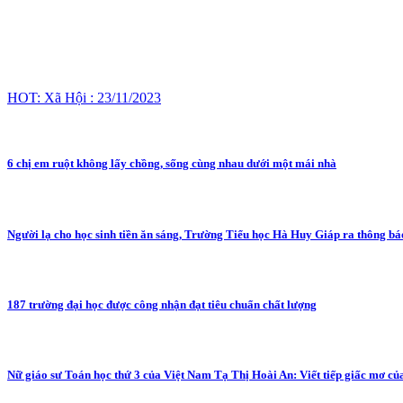
HOT: Xã Hội : 23/11/2023
6 chị em ruột không lấy chồng, sống cùng nhau dưới một mái nhà
Người lạ cho học sinh tiền ăn sáng, Trường Tiểu học Hà Huy Giáp ra thông b
187 trường đại học được công nhận đạt tiêu chuẩn chất lượng
Nữ giáo sư Toán học thứ 3 của Việt Nam Tạ Thị Hoài An: Viết tiếp giấc mơ củ