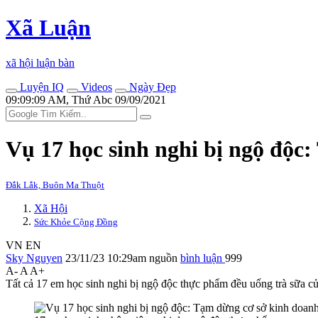
Xã Luận
xã hội luận bàn
Luyện IQ
Videos
Ngày Đẹp
09:09:09 AM, Thứ Abc 09/09/2021
Vụ 17 học sinh nghi bị ngộ độc
Đắk Lắk, Buôn Ma Thuột
Xã Hội
Sức Khỏe Cộng Đồng
VN
EN
Sky Nguyen
23/11/23 10:29am
nguồn
bình luận
999
A-
A
A+
Tất cả 17 em học sinh nghi bị ngộ độc thực phẩm đều uống trà sữa c